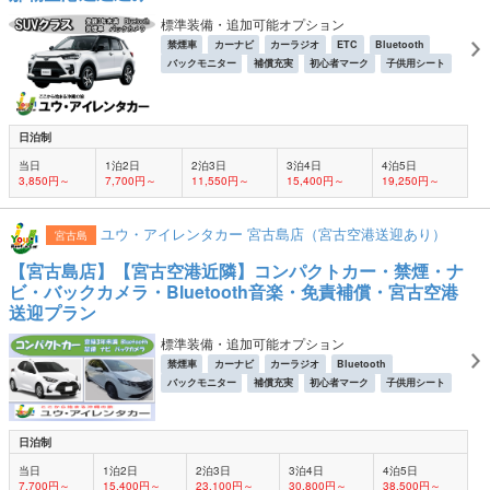
標準装備・追加可能オプション
禁煙車
カーナビ
カーラジオ
ETC
Bluetooth
バックモニター
補償充実
初心者マーク
子供用シート
日泊制
当日
1泊2日
2泊3日
3泊4日
4泊5日
3,850円～
7,700円～
11,550円～
15,400円～
19,250円～
ユウ・アイレンタカー 宮古島店（宮古空港送迎あり）
宮古島
【宮古島店】【宮古空港近隣】コンパクトカー・禁煙・ナ
ビ・バックカメラ・Bluetooth音楽・免責補償・宮古空港
送迎プラン
標準装備・追加可能オプション
禁煙車
カーナビ
カーラジオ
Bluetooth
バックモニター
補償充実
初心者マーク
子供用シート
日泊制
当日
1泊2日
2泊3日
3泊4日
4泊5日
7,700円～
15,400円～
23,100円～
30,800円～
38,500円～