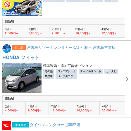
日泊制
当日
1泊2日
2泊3日
3泊4日
4泊5日
2,500円～
5,000円～
7,500円～
10,000円～
12,500円～
宮古島リゾートレンタカーKAI ～海～ 宮古島営業所
宮古島
HONDA フィット
標準装備・追加可能オプション
その他
ジュニアシート
チャイルドシート
カーナビ
禁煙車
バックモニター
日泊制
当日
1泊2日
2泊3日
3泊4日
4泊5日
4,000円～
8,000円～
12,000円～
16,000円～
20,000円～
ダイハツレンタカー 那覇空港
沖縄本島