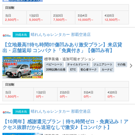
日泊制
当日
1泊2日
2泊3日
3泊4日
4泊5日
2,500円～
5,000円～
7,500円～
10,000円～
12,500円～
晴れんちゅレンタカー 那覇空港店
沖縄本島
【立地最高!!待ち時間0!!傷凹みあり激安プラン】来店貸
出・店舗返却 コンパクト「免責付き」【傷凹み有】
標準装備・追加可能オプション
ベビーシート
チャイルドシート
ジュニアシート
その他
20時以降の出発
ETC
初心者マーク
カーナビ
日泊制
当日
1泊2日
2泊3日
3泊4日
4泊5日
1,500円～
0円～
0円～
0円～
0円～
晴れんちゅレンタカー 那覇空港店
沖縄本島
【10周年】感謝還元プラン｜待ち時間ゼロ・免責込み！ア
クセス抜群だから送迎なしで激安♪【コンパクト】