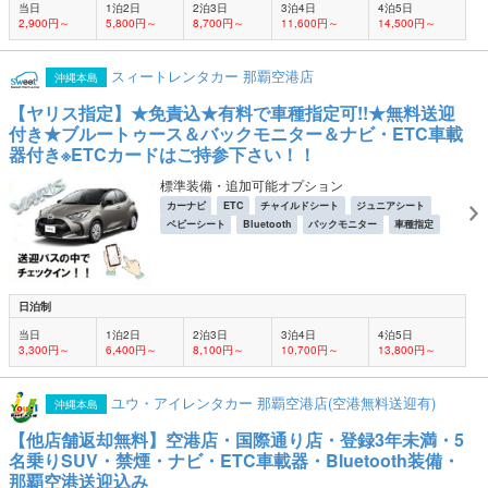
当日
1泊2日
2泊3日
3泊4日
4泊5日
2,900円～
5,800円～
8,700円～
11,600円～
14,500円～
スィートレンタカー 那覇空港店
沖縄本島
【ヤリス指定】★免責込★有料で車種指定可!!★無料送迎
付き★ブルートゥース＆バックモニター＆ナビ・ETC車載
器付き※ETCカードはご持参下さい！！
標準装備・追加可能オプション
カーナビ
ETC
チャイルドシート
ジュニアシート
ベビーシート
Bluetooth
バックモニター
車種指定
日泊制
当日
1泊2日
2泊3日
3泊4日
4泊5日
3,300円～
6,400円～
8,100円～
10,700円～
13,800円～
ユウ・アイレンタカー 那覇空港店(空港無料送迎有)
沖縄本島
【他店舗返却無料】空港店・国際通り店・登録3年未満・5
名乗りSUV・禁煙・ナビ・ETC車載器・Bluetooth装備・
那覇空港送迎込み