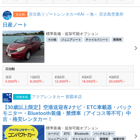
宮古島リゾートレンタカーKAI ～海～ 宮古島営業所
宮古島
日産ノート
標準装備・追加可能オプション
その他
ジュニアシート
チャイルドシート
禁煙車
日泊制
当日
1泊2日
2泊3日
3泊4日
4泊5日
4,000円～
8,000円～
12,000円～
16,000円～
20,000円～
アクアレンタカー 那覇本店
沖縄本島
【30歳以上限定】空港送迎有♪ナビ・ETC車載器・バック
モニター・Bluetooth装備・禁煙車（アイコス等不可）中
古・格安レンタカー！
標準装備・追加可能オプション
カーナビ
ETC
Bluetooth
バックモニター
ジュニアシート
チャイルドシート
禁煙車
補償充実