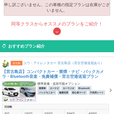
申し訳ございません。この車種の指定プランは在庫がござ
いません。
同等クラスからオススメのプランをご紹介！
おすすめプラン紹介
ユウ・アイレンタカー 宮古島店（宮古空港送迎あり）
宮古島
【宮古島店】コンパクトカー・禁煙・ナビ・バックカメ
ラ・Bluetooth音楽・免責補償・宮古空港送迎プラン
標準装備・追加可能オプション
禁煙車
カーナビ
カーラジオ
Bluetooth
バックモニター
補償充実
初心者マーク
子供用シート
日泊制
当日
1泊2日
2泊3日
3泊4日
4泊5日