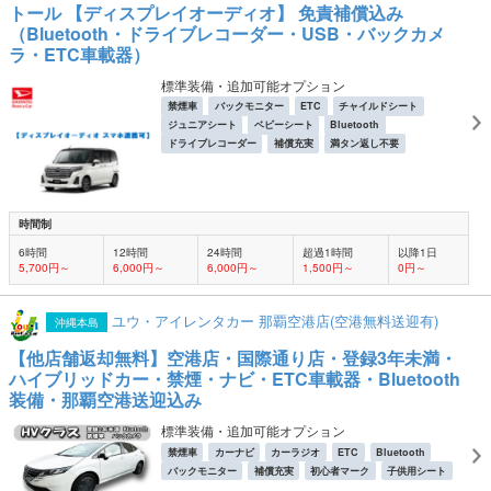
トール 【ディスプレイオーディオ】 免責補償込み
（Bluetooth・ドライブレコーダー・USB・バックカメ
ラ・ETC車載器）
標準装備・追加可能オプション
禁煙車
バックモニター
ETC
チャイルドシート
ジュニアシート
ベビーシート
Bluetooth
ドライブレコーダー
補償充実
満タン返し不要
時間制
6時間
12時間
24時間
超過1時間
以降1日
5,700円～
6,000円～
6,000円～
1,500円～
0円～
ユウ・アイレンタカー 那覇空港店(空港無料送迎有)
沖縄本島
【他店舗返却無料】空港店・国際通り店・登録3年未満・
ハイブリッドカー・禁煙・ナビ・ETC車載器・Bluetooth
装備・那覇空港送迎込み
標準装備・追加可能オプション
禁煙車
カーナビ
カーラジオ
ETC
Bluetooth
バックモニター
補償充実
初心者マーク
子供用シート