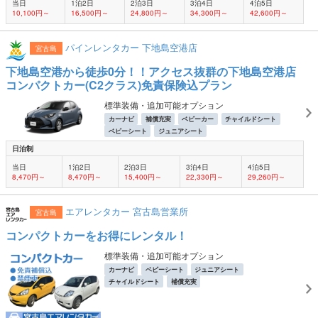
当日
1泊2日
2泊3日
3泊4日
4泊5日
10,100円～
16,500円～
24,800円～
34,300円～
42,600円～
パインレンタカー 下地島空港店
宮古島
下地島空港から徒歩0分！！アクセス抜群の下地島空港店
コンパクトカー(C2クラス)免責保険込プラン
標準装備・追加可能オプション
カーナビ
補償充実
ベビーカー
チャイルドシート
ベビーシート
ジュニアシート
日泊制
当日
1泊2日
2泊3日
3泊4日
4泊5日
8,470円～
8,470円～
15,400円～
22,330円～
29,260円～
エアレンタカー 宮古島営業所
宮古島
コンパクトカーをお得にレンタル！
標準装備・追加可能オプション
カーナビ
ベビーシート
ジュニアシート
チャイルドシート
補償充実