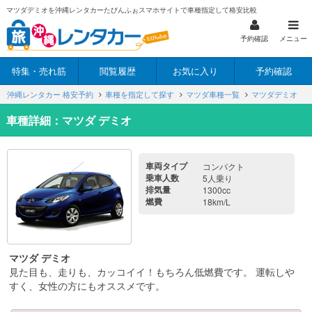
マツダデミオを沖縄レンタカーたびんふぉスマホサイトで車種指定して格安比較
予約確認
メニュー
特集・売れ筋
閲覧履歴
お気に入り
予約確認
沖縄レンタカー 格安予約
車種を指定して探す
マツダ車種一覧
マツダデミオ
車種詳細：マツダ デミオ
車両タイプ
コンパクト
乗車人数
5人乗り
排気量
1300cc
燃費
18km/L
マツダ デミオ
見た目も、走りも、カッコイイ！もちろん低燃費です。 運転しや
すく、女性の方にもオススメです。