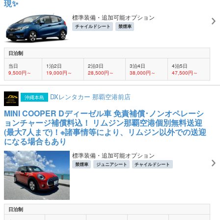
現✨
標準装備・追加可能オプション
チャイルドシート
禁煙車
日泊制
当日
1泊2日
2泊3日
3泊4日
4泊5日
9,500円～
19,000円～
28,500円～
38,000円～
47,500円～
DXレンタカー 那覇空港前店
沖縄本島
MINI COOPER Dディーゼル車 免責補償･ノンオペレーシ
ョンチャージ補償料込！ リムジン那覇空港個別無料送迎
(最大7人まで)！※諸事情等により、リムジン以外での送迎
になる場合もあり
標準装備・追加可能オプション
禁煙車
ジュニアシート
チャイルドシート
日泊制