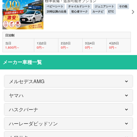
標準装備・追加可能オプション
ベビーシート
チャイルドシート
ジュニアシート
その他
20時以降の出発
初心者マーク
カーナビ
ETC
日泊制
当日
1泊2日
2泊3日
3泊4日
4泊5日
1,600円～
0円～
0円～
0円～
0円～
メーカー車種一覧
メルセデスAMG
ヤマハ
ハスクバーナ
ハーレーダビッドソン