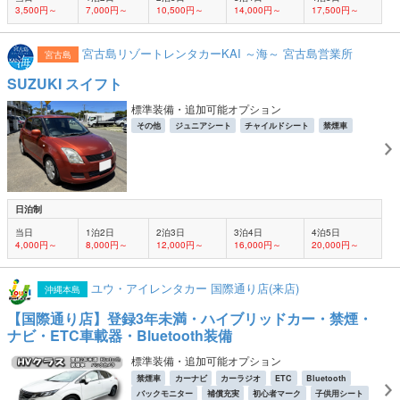
3,500円～
7,000円～
10,500円～
14,000円～
17,500円～
宮古島リゾートレンタカーKAI ～海～ 宮古島営業所
宮古島
SUZUKI スイフト
標準装備・追加可能オプション
その他
ジュニアシート
チャイルドシート
禁煙車
日泊制
当日
1泊2日
2泊3日
3泊4日
4泊5日
4,000円～
8,000円～
12,000円～
16,000円～
20,000円～
ユウ・アイレンタカー 国際通り店(来店)
沖縄本島
【国際通り店】登録3年未満・ハイブリッドカー・禁煙・
ナビ・ETC車載器・Bluetooth装備
標準装備・追加可能オプション
禁煙車
カーナビ
カーラジオ
ETC
Bluetooth
バックモニター
補償充実
初心者マーク
子供用シート