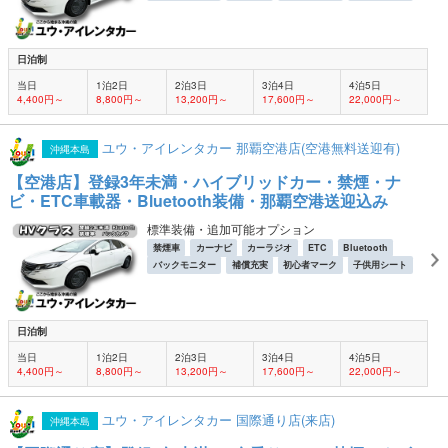
日泊制
当日
1泊2日
2泊3日
3泊4日
4泊5日
4,400円～
8,800円～
13,200円～
17,600円～
22,000円～
ユウ・アイレンタカー 那覇空港店(空港無料送迎有)
沖縄本島
【空港店】登録3年未満・ハイブリッドカー・禁煙・ナ
ビ・ETC車載器・Bluetooth装備・那覇空港送迎込み
標準装備・追加可能オプション
禁煙車
カーナビ
カーラジオ
ETC
Bluetooth
バックモニター
補償充実
初心者マーク
子供用シート
日泊制
当日
1泊2日
2泊3日
3泊4日
4泊5日
4,400円～
8,800円～
13,200円～
17,600円～
22,000円～
ユウ・アイレンタカー 国際通り店(来店)
沖縄本島