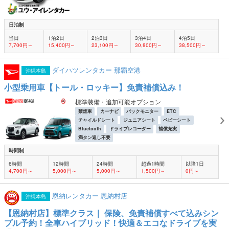
日泊制
当日
1泊2日
2泊3日
3泊4日
4泊5日
7,700円～
15,400円～
23,100円～
30,800円～
38,500円～
ダイハツレンタカー 那覇空港
沖縄本島
小型乗用車【トール・ロッキー】免責補償込み！
標準装備・追加可能オプション
禁煙車
カーナビ
バックモニター
ETC
チャイルドシート
ジュニアシート
ベビーシート
Bluetooth
ドライブレコーダー
補償充実
満タン返し不要
時間制
6時間
12時間
24時間
超過1時間
以降1日
4,700円～
5,000円～
5,000円～
1,500円～
0円～
恩納レンタカー 恩納村店
沖縄本島
【恩納村店】標準クラス｜ 保険、免責補償すべて込みシン
プル予約！全車ハイブリッド！快適＆エコなドライブを実