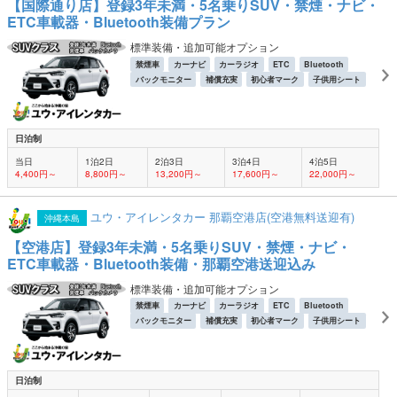
【国際通り店】登録3年未満・5名乗りSUV・禁煙・ナビ・
ETC車載器・Bluetooth装備プラン
標準装備・追加可能オプション
禁煙車
カーナビ
カーラジオ
ETC
Bluetooth
バックモニター
補償充実
初心者マーク
子供用シート
日泊制
当日
1泊2日
2泊3日
3泊4日
4泊5日
4,400円～
8,800円～
13,200円～
17,600円～
22,000円～
ユウ・アイレンタカー 那覇空港店(空港無料送迎有)
沖縄本島
【空港店】登録3年未満・5名乗りSUV・禁煙・ナビ・
ETC車載器・Bluetooth装備・那覇空港送迎込み
標準装備・追加可能オプション
禁煙車
カーナビ
カーラジオ
ETC
Bluetooth
バックモニター
補償充実
初心者マーク
子供用シート
日泊制