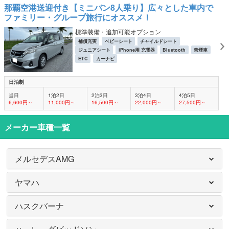
那覇空港送迎付き【ミニバン8人乗り】広々とした車内で
ファミリー・グループ旅行にオススメ！
標準装備・追加可能オプション
補償充実
ベビーシート
チャイルドシート
ジュニアシート
iPhone用 充電器
Bluetooth
禁煙車
ETC
カーナビ
日泊制
当日
1泊2日
2泊3日
3泊4日
4泊5日
6,600円～
11,000円～
16,500円～
22,000円～
27,500円～
メーカー車種一覧
メルセデスAMG
ヤマハ
ハスクバーナ