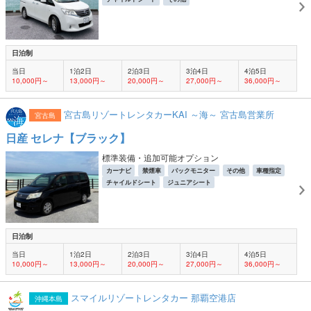
日泊制
当日
1泊2日
2泊3日
3泊4日
4泊5日
10,000円～
13,000円～
20,000円～
27,000円～
36,000円～
宮古島リゾートレンタカーKAI ～海～ 宮古島営業所
宮古島
日産 セレナ【ブラック】
標準装備・追加可能オプション
カーナビ
禁煙車
バックモニター
その他
車種指定
チャイルドシート
ジュニアシート
日泊制
当日
1泊2日
2泊3日
3泊4日
4泊5日
10,000円～
13,000円～
20,000円～
27,000円～
36,000円～
スマイルリゾートレンタカー 那覇空港店
沖縄本島