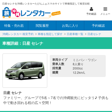
日産セレナを沖縄レンタカーたびんふぉスマホサイトで車種指定して格安比較
予約確認
メニュー
特集・売れ筋
閲覧履歴
お気に入り
予約確認
沖縄レンタカー 格安予約
車種を指定して探す
日産車種一覧
日産セレナ
車種詳細：日産 セレナ
車両タイプ
ミニバン・ワゴン
乗車人数
8人乗り
排気量
2000cc
燃費
12.2km/L
日産 セレナ
ファミリー、グループで5名～7名での沖縄観光にピッタリ♪ 子供も
中で動き回れる程の広々空間！