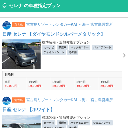
セレナ の車種指定プラン
宮古島リゾートレンタカーKAI ～海～ 宮古島営業所
宮古島
日産 セレナ 【ダイヤモンドシルバーメタリック】
標準装備・追加可能オプション
カーナビ
禁煙車
バックモニター
ジュニアシート
チャイルドシート
その他
日泊制
当日
1泊2日
2泊3日
3泊4日
4泊5日
10,000円～
20,000円～
30,000円～
40,000円～
50,000円～
宮古島リゾートレンタカーKAI ～海～ 宮古島営業所
宮古島
日産 セレナ 【ホワイト】
標準装備・追加可能オプション
カーナビ
禁煙車
バックモニター
ジュニアシート
チャイルドシート
その他