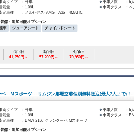
車両タイプ
：外車
乗車人数
：5
排気量
：1.99L
車両クラス
：ベン
指定車種
：メルセデス･AMG A35 4MATIC
準装備・追加可能オプション
煙車
ジュニアシート
チャイルドシート
2泊3日
3泊4日
4泊5日
41,250円～
57,200円～
70,950円～
 グランクーペ Mスポーツ リムジン那覇空港個別無
車両タイプ
：外車
乗車人数
：5
排気量
：1.99L
車両クラス
：B
指定車種
：BMW 218d グランクーペ Mスポーツ
準装備・追加可能オプション