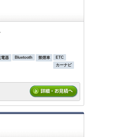
人
Bluetooth
ETC
 充電器
禁煙車
カーナビ