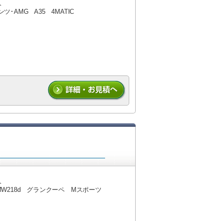
人
ツ･AMG A35 4MATIC
料送迎(最大7人まで)！
人
MW218d グランクーペ Mスポーツ