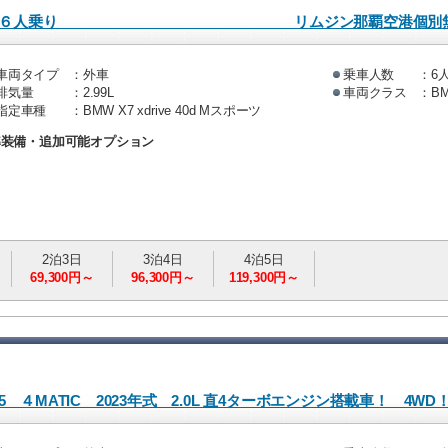
車両タイプ
：外車
乗車人数
：6
排気量
：2.99L
車両クラス
：BM
指定車種
：BMW X7 xdrive 40d Mスポーツ
準装備・追加可能オプション
2泊3日
3泊4日
4泊5日
69,300円～
96,300円～
119,300円～