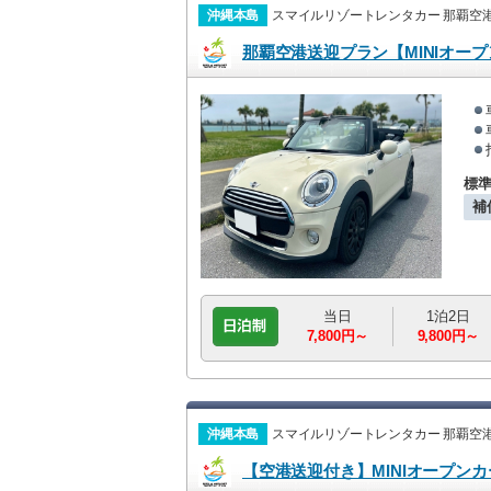
沖縄本島
スマイルリゾートレンタカー 那覇空
那覇空港送迎プラン【MINIオー
標
補
当日
1泊2日
7,800円～
9,800円～
沖縄本島
スマイルリゾートレンタカー 那覇空
【空港送迎付き】MINIオープン