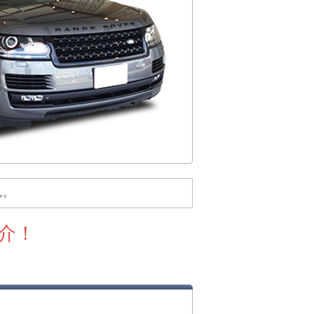
ん。
介！