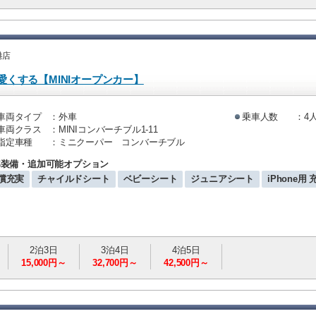
港店
くする【MINIオープンカー】
車両タイプ
：外車
乗車人数
：4
車両クラス
：MINIコンバーチブル1-11
指定車種
：ミニクーパー コンバーチブル
準装備・追加可能オプション
償充実
チャイルドシート
ベビーシート
ジュニアシート
iPhone用
2泊3日
3泊4日
4泊5日
15,000円～
32,700円～
42,500円～