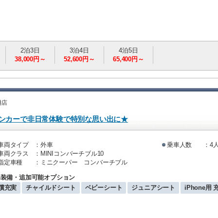
2泊3日
3泊4日
4泊5日
38,000円～
52,600円～
65,400円～
港店
プンカーで非日常体験で特別な思い出に★
車両タイプ
：外車
乗車人数
：4
車両クラス
：MINIコンバーチブル10
指定車種
：ミニクーパー コンバーチブル
準装備・追加可能オプション
償充実
チャイルドシート
ベビーシート
ジュニアシート
iPhone用