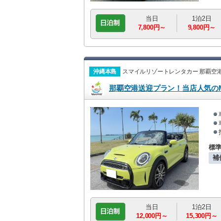
当日
1泊2日
7,800円～
9,800円～
沖縄本島
スマイルリゾートレンタカー 那覇空
那覇空港送迎プラン！当店人気のM
標
補
当日
1泊2日
12,000円～
15,300円～