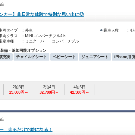
港店
プンカー】非日常な体験で特別な思い出に◎
車両タイプ
：外車
乗車人数
：4
車両クラス
：MINIコンバーチブル4-5
指定車種
：ミニクーパー コンバーチブル
準装備・追加可能オプション
償充実
チャイルドシート
ベビーシート
ジュニアシート
iPhone用
2泊3日
3泊4日
4泊5日
15,000円～
32,700円～
42,500円～
港店
カー 走るだけで絵になる！