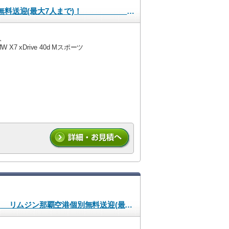
BMW X7 xDrive 40d Mスポーツ ６人乗り リムジン那覇空港個別無料送迎(最大7人まで)！ ※諸事情等により、リムジン以外での送迎になる場合もあり
人
W X7 xDrive 40d Mスポーツ
新入庫！ メルセデス･AMG A35 ４MATIC 2023年式 2.0L 直4ターボエンジン搭載車！ 4WD！ リムジン那覇空港個別無料送迎(最大7人まで)！※諸事情等により、リムジン以外での送迎になる場合もあり