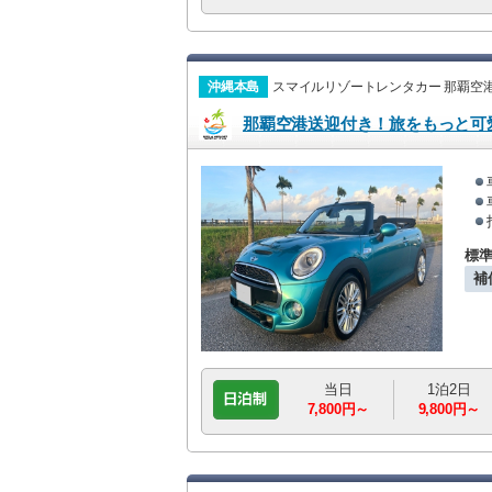
沖縄本島
スマイルリゾートレンタカー 那覇空
那覇空港送迎付き！旅をもっと可愛
標
補
当日
1泊2日
7,800円～
9,800円～