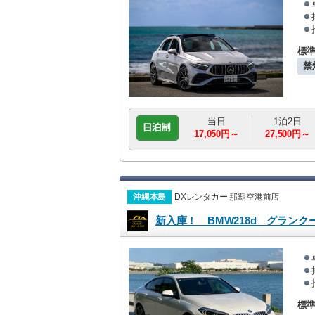
標
禁
当日
1泊2日
17,050円～
27,500円～
沖縄本島
DXレンタカー 那覇空港前店
新入庫！ BMW218d
標