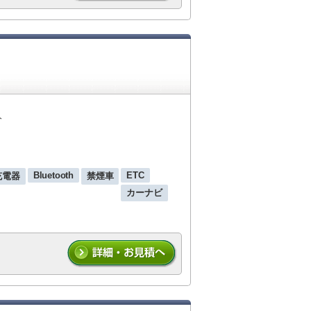
人
Bluetooth
ETC
 充電器
禁煙車
カーナビ