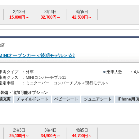
2泊3日
3泊4日
4泊5日
15,000円～
32,700円～
42,500円～
港店
INIオープンカー＜後期モデル＞☆ﾐ
車両タイプ
：外車
乗車人数
：4
車両クラス
：MINIコンバーチブル11
指定車種
：ミニクーパー コンバーチブル＜現行モデル＞
準装備・追加可能オプション
償充実
チャイルドシート
ベビーシート
ジュニアシート
iPhone用
2泊3日
3泊4日
4泊5日
25,100円～
34,900円～
44,700円～