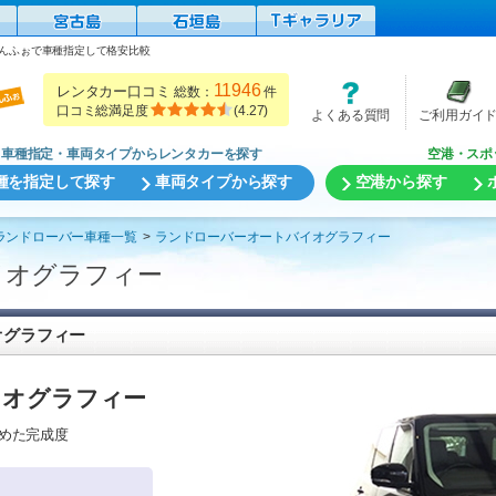
んふぉで車種指定して格安比較
11946
レンタカー口コミ
総数：
件
口コミ総満足度
(
4.27
)
よくある質問
ご利用ガイ
車種指定・車両タイプからレンタカーを探す
空港・スポ
種を指定して探す
車両タイプから探す
空港から探す
ランドローバー車種一覧
ランドローバーオートバイオグラフィー
イオグラフィー
オグラフィー
イオグラフィー
めた完成度