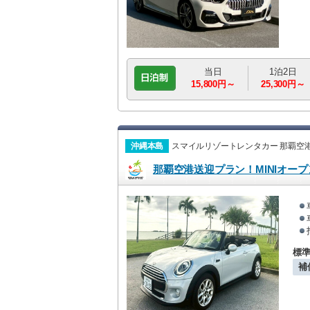
当日
1泊2日
15,800円～
25,300円～
沖縄本島
スマイルリゾートレンタカー 那覇空
那覇空港送迎プラン！MINIオー
標
補