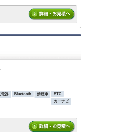
人
Bluetooth
ETC
 充電器
禁煙車
カーナビ