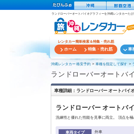
ランドローバーオートバイオグラフィーを沖縄レンタカーたび
レンタカー簡単検索＆特集・売れ筋
ホーム
特集・売れ筋
車
沖縄レンタカー 格安予約
車種を指定して探す
ランドローバーオートバ
車種詳細：ランドローバー オートバイ
ランドローバー オートバ
洗練性と優れた性能を見事に両立。 頂点を極
外車
車両タイプ