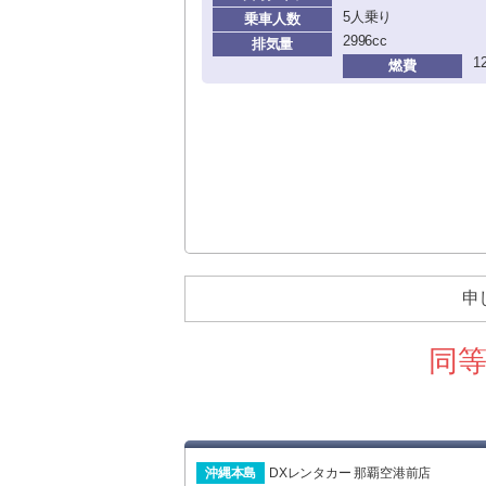
5人乗り
乗車人数
2996cc
排気量
1
燃費
申
同
沖縄本島
DXレンタカー 那覇空港前店