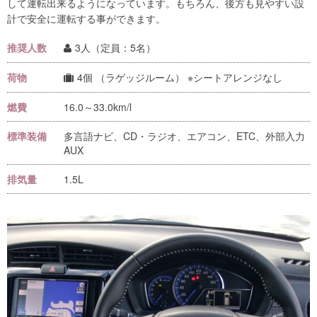
して運転出来るようになっています。もちろん、後方も見やすい設
計で安全に運転する事ができます。
推奨人数
3
人（定員：5名）
荷物
4
個 （ラゲッジルーム） ※シートアレンジなし
燃費
16.0～33.0
km/l
標準装備
多言語ナビ、CD・ラジオ、エアコン、ETC、外部入力
AUX
排気量
1.5L