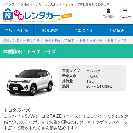
トヨタライズを沖縄レンタカーたびんふぉスマホサイトで車種指定して格安比較
予約確認
メニュー
特集・売れ筋
閲覧履歴
お気に入り
予約確認
沖縄レンタカー 格安予約
車種を指定して探す
トヨタ車種一覧
トヨタライズ
車種詳細：トヨタ ライズ
車両タイプ
コンパクト
乗車人数
5人乗り
排気量
1.2L
燃費
20.7～24.6km/L
トヨタ ライズ
コンパクトSUVのトヨタRAIZE（ライズ）！コンパクトなのに安定
感と迫力のあるボディで抜群の運転のしやすさ！ラゲッジスペース
も広々で荷物もたくさん積み込めます♪