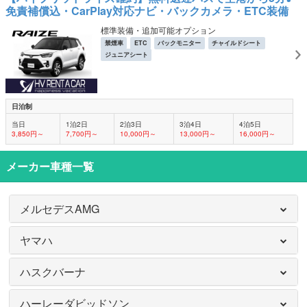
免責補償込・CarPlay対応ナビ・バックカメラ・ETC装備
標準装備・追加可能オプション
禁煙車
ETC
バックモニター
チャイルドシート
ジュニアシート
日泊制
当日
1泊2日
2泊3日
3泊4日
4泊5日
3,850円～
7,700円～
10,000円～
13,000円～
16,000円～
メーカー車種一覧
メルセデスAMG
ヤマハ
ハスクバーナ
ハーレーダビッドソン