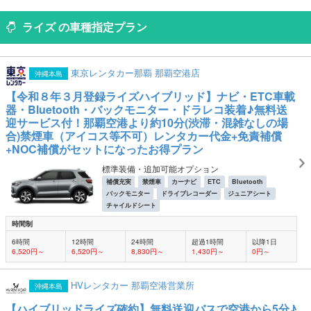
ライズ の車種指定プラン
東京レンタカー那覇 那覇空港店
沖縄本島
【令和８年３月登録ライズハイブリッド】ナビ・ETC車載
器・Bluetooth・バックモニター・ドラレコ装着♪無料送
迎サービス付！那覇空港より約10分(渋滞・混雑なしの場
合)禁煙車（アイコス等不可）レンタカー代金+免責補償
+NOC補償がセットになったお得プラン
標準装備・追加可能オプション
補償充実
禁煙車
カーナビ
ETC
Bluetooth
バックモニター
ドライブレコーダー
ジュニアシート
チャイルドシート
時間制
6時間
12時間
24時間
超過1時間
以降1日
6,520円～
6,520円～
8,830円～
1,430円～
0円～
HVレンタカー 那覇空港営業所
沖縄本島
【ハイブリッドライズ確約】無料送迎バスで空港から5分♪