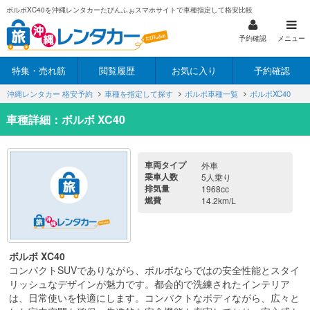
ボルボXC40を沖縄レンタカーたびんふぉスマホサイトで車種指定して格安比較
予約確認
メニュー
特集・売れ筋
閲覧履歴
お気に入り
予約確認
沖縄レンタカー 格安予約
車種を指定して探す
ボルボ車種一覧
ボルボXC40
車種詳細：ボルボ XC40
車両タイプ
外車
乗車人数
5人乗り
排気量
1968cc
燃費
14.2km/L
ボルボ XC40
コンパクトSUVでありながら、ボルボならではの安全性能とスタイ
リッシュなデザインが魅力です。都会的で洗練されたインテリア
は、日常使いを快適にします。コンパクトなボディながら、広々と