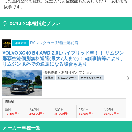
した室内空間も確保。先進的な安全機能も充実しており、安心感も
抜群です。
XC40 の車種指定プラン
DXレンタカー 那覇空港前店
沖縄本島
VOLVO XC40 B4 AWD 2.0Lハイブリッド車！！ リムジン
那覇空港個別無料送迎(最大7人まで)！ ※諸事情等により、
リムジン以外での送迎になる場合もあり
標準装備・追加可能オプション
禁煙車
ジュニアシート
チャイルドシート
日泊制
当日
1泊2日
2泊3日
3泊4日
4泊5日
15,800円～
25,300円～
38,000円～
52,600円～
65,400円～
メーカー車種一覧