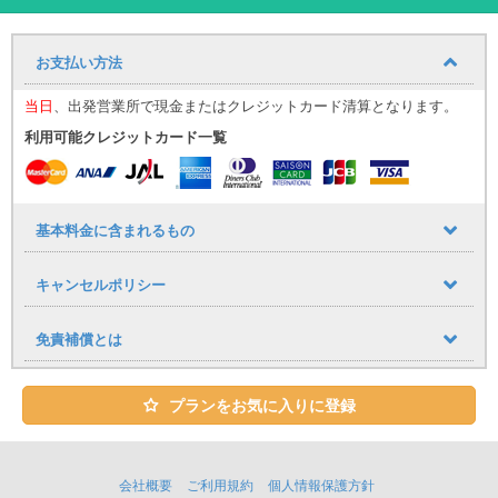
ー”とわかるアイコニックなデザイン。
街中でもビーチでも映える存在感があり、
「ちょっと違う車に乗り
たい」方に選ばれる人気モデル
です。
お支払い方法
高いアイポイントと広い視界により、初めての沖縄ドライブでも安
心。
当日
、出発営業所で現金またはクレジットカード清算となります。
那覇市内の街乗りから海沿いのルートまで、見晴らしの良さがドラ
利用可能クレジットカード一覧
イブの楽しさをさらに引き上げてくれます。
JL型では、従来よりも乗り心地や静粛性も向上しており、
日常使いから観光まで幅広く対応できるバランスの良いモデルに仕
上がっています。
基本料金に含まれるもの
走りも安定感があり、長距離移動でもストレスを感じにくいのが特
徴です。
インテリアは、無骨なデザインの中にしっかりとした実用性と快適
キャンセルポリシー
性を確保。
直感的な操作性で扱いやすく、ドライバーも同乗者もリラックスし
免責補償とは
て過ごせる空間となっています。
JL型ラングラーは、
・沖縄旅行をアクティブに楽しみたい方
プランをお気に入りに登録
・人と被らない個性的な車を選びたい方
・写真映えする車で思い出を残したい方
に特におすすめの一台です。
ユニバースレンタカーでは、
会社概要
ご利用規約
個人情報保護方針