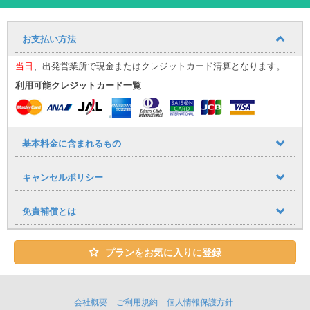
MINIならではのゴーカートフィーリングをお楽しみいただけます♪
☆宮古島の「青い海」、「青い空」、「見渡す限りの星空」オープ
ンカーですべてを満喫☆
お支払い方法
あなたの宮古島旅行を特別なものにしてくれること間違いなし！！
特別な車両でいつもと違った特別なご旅行を♪
当日
、出発営業所で現金またはクレジットカード清算となります。
利用可能クレジットカード一覧
ユニバースレンタカーの高品質な車・サービスでストレスフリーで
快適な旅を♪
心のこもったおもてなしで、お客様をお迎え致します。
基本料金に含まれるもの
★ユニバースレンタカーをご利用のお客様への嬉しいサービス
・ETC、カーナビ、全車標準装備！
キャンセルポリシー
・タクシー送迎サービス
宮古空港に到着しましたらタクシーで店舗までお越し下さい。
免責補償とは
空港から店舗までの直送のみ料金をお支払致します。
プランをお気に入りに登録
※状況に応じて空港までスタッフがお迎えに上がる場合があります。
会社概要
ご利用規約
個人情報保護方針
その際はフライト時間に合わせて到着口にて「ユニバースレンタカ