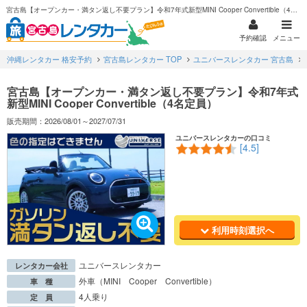
宮古島【オープンカー・満タン返し不要プラン】令和7年式新型MINI Cooper Convertible（4名定員）
予約確認
メニュー
沖縄レンタカー 格安予約
宮古島レンタカー TOP
ユニバースレンタカー 宮古島
宮古島【オープンカー・満タン返し不要プラン】令和7年式
新型MINI Cooper Convertible（4名定員）
販売期間：2026/08/01～2027/07/31
ユニバースレンタカーの口コミ
[4.5]
利用時刻選択へ
ユニバースレンタカー
レンタカー会社
外車（MINI Cooper Convertible）
車 種
4人乗り
定 員