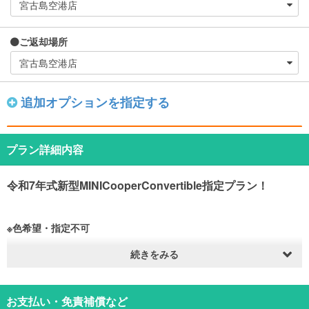
ご返却場所
追加オプションを指定する
プラン詳細内容
令和7年式新型MINICooperConvertible指定プラン！
※色希望・指定不可
続きをみる
令和5年式のMINIコンバーチブルが入庫しました☆
お支払い・免責補償など