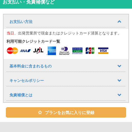
お支払い・免責補償など
MINI 3DOORの指定プラン！《公式サイト＆連動サイト限定》
お支払い方法
※色希望・指定不可
当日
、出発営業所で現金またはクレジットカード清算となります。
利用可能クレジットカード一覧
沖縄旅行で大人気！外車レンタカーの中でもキュートさが際立つ
MINI 3 DOOR。
基本料金に含まれるもの
比較的リーズナブルなレンタカーが揃ったMINIシリーズは使い勝手
も抜群。
キャンセルポリシー
コンパクトながらも外車レンタカーならではのパワフルな走りを体
感することができます。
操作性が高く、女性や初めて沖縄で外車レンタカーを借りる方にも
免責補償とは
におすすめの1台ですよ。
MINI 3 DOORに乗って沖縄での旅の思い出をワンランク上のものに
してみませんか？
プランをお気に入りに登録
ユニバースレンタカー那覇空港店では沖縄の青い海に映えるカラー
ラインナップのMINIを多数ご用意してお待ちしております。