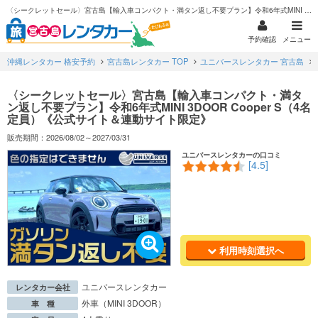
〈シークレットセール〉宮古島【輸入車コンパクト・満タン返し不要プラン】令和6年式MINI 3DOOR Cooper S（4名定員）《公式サイト＆連動サイト限定》
予約確認
メニュー
沖縄レンタカー 格安予約
宮古島レンタカー TOP
ユニバースレンタカー 宮古島
〈シークレットセール〉宮古島【輸入車コンパクト・満タ
ン返し不要プラン】令和6年式MINI 3DOOR Cooper S（4名
定員）《公式サイト＆連動サイト限定》
販売期間：2026/08/02～2027/03/31
ユニバースレンタカーの口コミ
[4.5]
利用時刻選択へ
ユニバースレンタカー
レンタカー会社
外車（MINI 3DOOR）
車 種