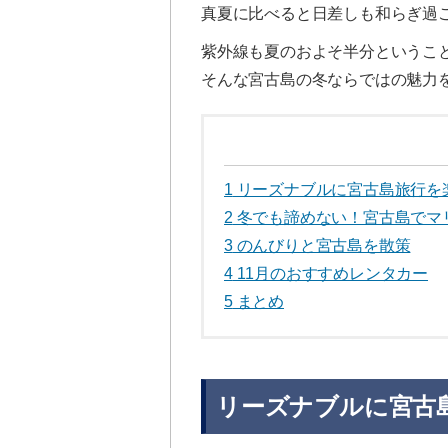
真夏に比べると日差しも和らぎ過
紫外線も夏のおよそ半分というこ
そんな宮古島の冬ならではの魅力
1
リーズナブルに宮古島旅行を
2
冬でも諦めない！宮古島でマ
3
のんびりと宮古島を散策
4
11月のおすすめレンタカー
5
まとめ
リーズナブルに宮古