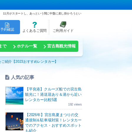
11月がスタートし、あっという間に中盤に差し掛かろうとい
予約確認
よくあるご質問
ご利用ガイド
まで
ホテル一覧
宮古島観光情報
ご紹介【2023おすすめレンタカー】
人気の記事
【平良港】クルーズ船での宮古島
観光に！港送迎あり＆港から近い
レンタカー比較5選
192 views
【2026年】宮古島夏まつりの交
通規制＆駐車場対策！レンタカー
でのアクセス・おすすめスポット
も紹介