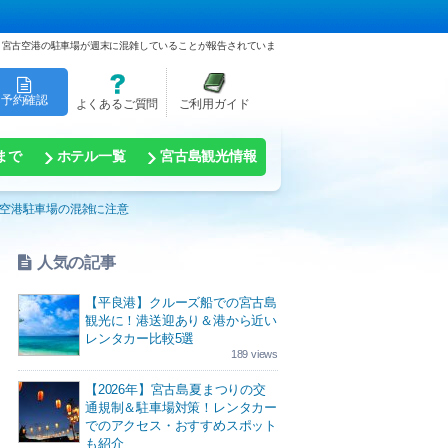
宮古空港の駐車場が週末に混雑していることが報告されていま
予約確認
よくあるご質問
ご利用ガイド
まで
ホテル一覧
宮古島観光情報
空港駐車場の混雑に注意
人気の記事
【平良港】クルーズ船での宮古島
観光に！港送迎あり＆港から近い
レンタカー比較5選
189 views
【2026年】宮古島夏まつりの交
通規制＆駐車場対策！レンタカー
でのアクセス・おすすめスポット
も紹介