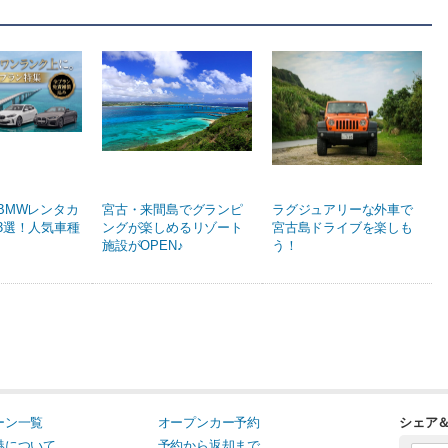
BMWレンタカ
宮古・来間島でグランピ
ラグジュアリーな外車で
3選！人気車種
ングが楽しめるリゾート
宮古島ドライブを楽しも
施設がOPEN♪
う！
ーン一覧
オープンカー予約
シェア
港について
予約から返却まで