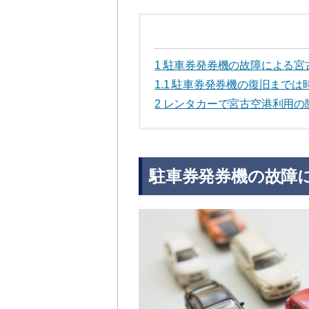
1
駐車券発券機の故障による宮
1.1
駐車券発券機の復旧までは
2
レンタカーで宮古空港利用の
駐車券発券機の故障