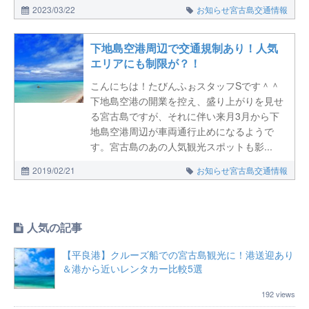
2023/03/22
お知らせ
宮古島交通情報
下地島空港周辺で交通規制あり！人気
エリアにも制限が？！
こんにちは！たびんふぉスタッフSです＾＾
下地島空港の開業を控え、盛り上がりを見せ
る宮古島ですが、それに伴い来月3月から下
地島空港周辺が車両通行止めになるようで
す。宮古島のあの人気観光スポットも影...
2019/02/21
お知らせ
宮古島交通情報
人気の記事
【平良港】クルーズ船での宮古島観光に！港送迎あり
＆港から近いレンタカー比較5選
192 views