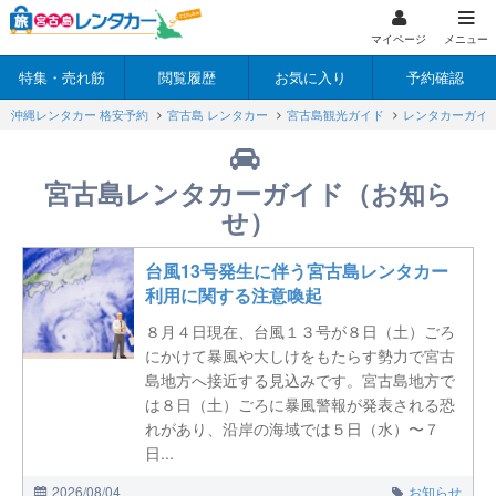
マイページ
メニュー
特集・売れ筋
閲覧履歴
お気に入り
予約確認
沖縄レンタカー 格安予約
宮古島 レンタカー
宮古島観光ガイド
レンタカーガイ
宮古島レンタカーガイド（お知ら
せ）
台風13号発生に伴う宮古島レンタカー
利用に関する注意喚起
８月４日現在、台風１３号が８日（土）ごろ
にかけて暴風や大しけをもたらす勢力で宮古
島地方へ接近する見込みです。宮古島地方で
は８日（土）ごろに暴風警報が発表される恐
れがあり、沿岸の海域では５日（水）〜７
日...
2026/08/04
お知らせ