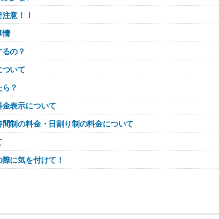
要注意！！
事情
するの？
について
たら？
料金表示について
時間制の料金・日割り制の料金について
て
の際に気を付けて！