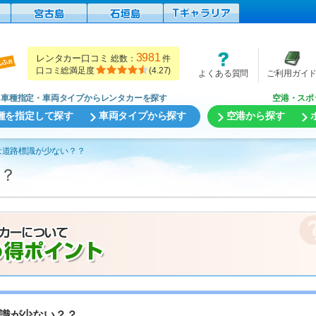
3981
レンタカー口コミ
総数：
件
口コミ総満足度
(
4.27
)
よくある質問
ご利用ガイ
車種指定・車両タイプからレンタカーを探す
空港・スポ
種を指定して探す
車両タイプから探す
空港から探す
は道路標識が少ない？？
？
識が少ない？？