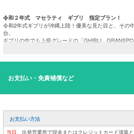
令和２年式 マセラティ ギブリ 指定プラン！
令和2年式ギブリが沖縄上陸！優美な見た目と、その
台。
ギブリの中でも上級グレードの「GHIBLI GRANSP
ボディーカラーのブルー・エモツィオーネは、沖縄の
電動サンルーフで沖縄の風を取り込みながら、あなた
ユニバースレンタカーが送り出す渾身の１台です。
沖縄で品質・年式までも含めた本当の高級車をお探し
お支払い・免責補償など
ユニバースレンタカーの高品質なお車・サービスでス
心のこもったおもてなしで、お客様をお迎えいたしま
☆ユニバースレンタカーをご利用のお客様へ嬉しいサ
・ ETC車載器、カーナビ、全車標準装備！
お支払い方法
・ タクシー送迎サービス
当日
、出発営業所で現金またはクレジットカード清算と