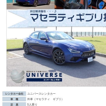
ユニバースレンタカー
レンタカー会社
外車（マセラティ ギブリ）
車 種
5人乗り
定 員