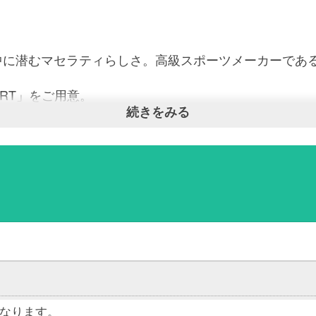
中に潜むマセラティらしさ。高級スポーツメーカーであ
ORT」をご用意。
続きをみる
美しい海との相性抜群！！
のバカンスを最高の物にしてみてはいかがでしょうか？
の方、沖縄旅行を記念にしたい方におすすめのお車です
トレスフリーで快適な旅を♪
す。
ービス
なります。