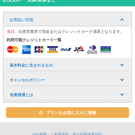
晴れ渡る青空の下でルーフを開け、海沿いを疾走すれば南国リゾー
ト気分がさらにアップ！いつもの日常を抜け出し、ここ沖縄でしか
味わうことのできない開放的で刺激的なドライブをお楽しみくださ
お支払い方法
い。
当日
、出発営業所で現金またはクレジットカード清算となります。
ユニバースレンタカーの高品質な車・サービスでストレスフリーで
快適な旅を♪
利用可能クレジットカード一覧
心のこもったおもてなしで、お客様をお迎え致します。
★ユニバースレンタカーをご利用のお客様への嬉しいサービス
・ETC、カーナビ、全車標準装備！
基本料金に含まれるもの
・タクシー送迎サービス
キャンセルポリシー
那覇空港到着しましたら出口１番を出てタクシーで店舗までお越し
下さい。
空港から店舗までの直送のみ料金をお支払致します。
免責補償とは
※領収書の提出が必要となります。
レンタカーご予約１台につきタクシー１台分返金（５名様以上の場
合はジャンボタクシーをご利用ください。）
プランをお気に入りに登録
※タクシー複数台でご来店の場合、２台目以降のタクシー代はご返金
致しかねます。
※那覇空港にはジャンボタクシー乗り場がございます。当日ジャンボ
会社概要
ご利用規約
個人情報保護方針