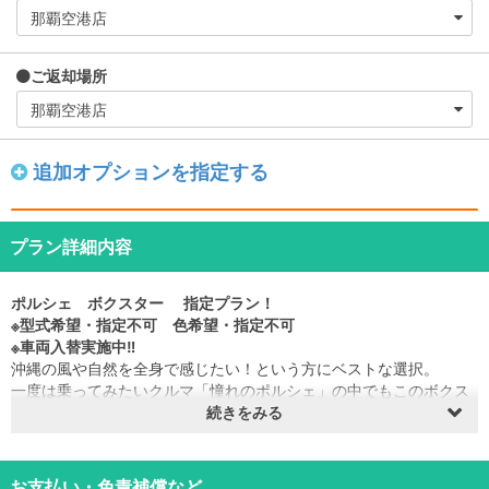
ご返却場所
追加オプションを指定する
プラン詳細内容
ポルシェ ボクスター
指
定プラン！
※型式希望・指定不可 色希望・指定不可
※車両入替実施中‼
沖縄の風や自然を全身で感じたい！という方にベストな選択。
一度は乗ってみたいクルマ「憧れのポルシェ」の中でもこのボクス
ターは、非常に人気の高いオープンカー。
続きをみる
スポーツカーらしい躍動感あふれる走りはもちろんだが、まるで高
級腕時計を身に着けた時のように自然と気分があがってしまうの
も、このクルマ特有の魅力。
お支払い・免責補償など