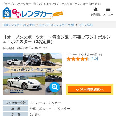
【オープンスポーツカー・満タン返し不要プラン】ポルシェ・ボクスター（2名定員）
予約確認
メニュー
沖縄レンタカー 格安予約
ユニバースレンタカー 沖縄
プラン詳細
【オープンスポーツカー・満タン返し不要プラン】ポルシ
ェ・ボクスター（2名定員）
販売期間：2026/08/01～2027/07/31
ユニバースレンタカーの口コミ
[4.5]
利用時刻選択へ
ユニバースレンタカー
レンタカー会社
外車（ポルシェ ボクスター）
車 種
2人乗り
定 員