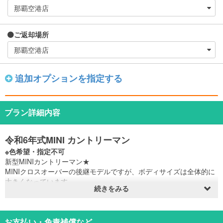
ご返却場所
追加オプションを指定する
プラン詳細内容
令和6年式MINI カントリーマン
※色希望・指定不可
新型MINIカントリーマン★
MINIクロスオーバーの後継モデルですが、ボディサイズは全体的に
大きくなっています
続きをみる
インテリアも大きく変更されており、メーターパネルが廃止されセ
ンターディスプレイは
大型の円形有機ELタイプへ変更されメーター表示パネルとしてはも
ちろん、ナビゲーションや
お支払い・免責補償など