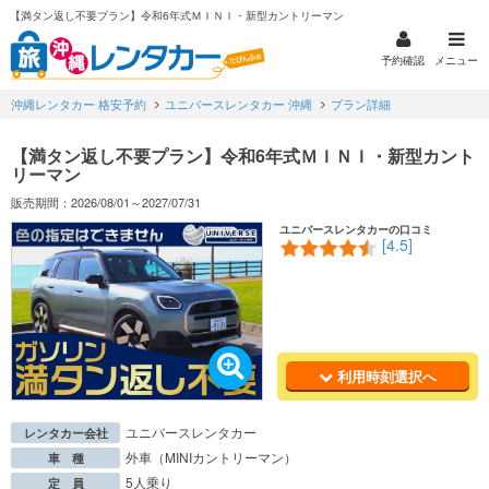
【満タン返し不要プラン】令和6年式ＭＩＮＩ・新型カントリーマン
予約確認
メニュー
沖縄レンタカー 格安予約
ユニバースレンタカー 沖縄
プラン詳細
【満タン返し不要プラン】令和6年式ＭＩＮＩ・新型カント
リーマン
販売期間：2026/08/01～2027/07/31
ユニバースレンタカーの口コミ
[4.5]
利用時刻選択へ
ユニバースレンタカー
レンタカー会社
外車（MINIカントリーマン）
車 種
5人乗り
定 員