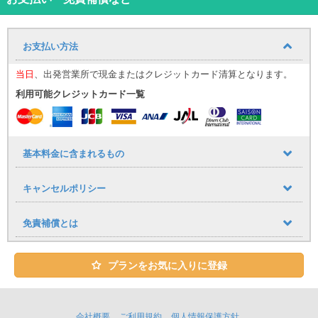
エアコン、オーディオ設定などあらゆる機能が集約されています
室内空間も広々とし後部座席に大人が乗り込んでも圧迫感を感じる
ことはありません
お支払い方法
MINIらしい走りも健在で楽しくドライブできること間違いなし！
当日
、出発営業所で現金またはクレジットカード清算となります。
ユニバースレンタカーの高品質な車・サービスでストレスフリーで
利用可能クレジットカード一覧
快適な旅を♪
心のこもったおもてなしで、お客様をお迎え致します。
★ユニバースレンタカーをご利用のお客様への嬉しいサービス
・ETC、カーナビ、全車標準装備！
基本料金に含まれるもの
・タクシー送迎サービス
キャンセルポリシー
那覇空港到着しましたら出口１番を出てタクシーで店舗までお越し
下さい。
免責補償とは
空港から店舗までの直送のみ料金をお支払致します。
※領収書の提出が必要となります。
レンタカーご予約１台につきタクシー１台分返金（５名様以上の場
プランをお気に入りに登録
合はジャンボタクシーをご利用ください。）
※タクシー複数台でご来店の場合、２台目以降のタクシー代はご返金
致しかねます。
※那覇空港にはジャンボタクシー乗り場がございます。当日ジャンボ
会社概要
ご利用規約
個人情報保護方針