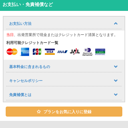
お支払い・免責補償など
車種お任せだからこの価格で！輸入車コンパクトカーフリープラ
ン！
ユニバースレンタカーでは輸入車コンパクトカーをお得にレンタル
お支払い方法
できるフリープランをご用意！
BMWやアウディ、MINIなどのメーカー・車種になるかは当日までの
当日
、出発営業所で現金またはクレジットカード清算となります。
お楽しみ♪
車種をお任せ頂くことでお得な料金提供を実現しました！
利用可能クレジットカード一覧
【対象車種】
・アウディ A1スポーツバック
・BMW １シリーズ
基本料金に含まれるもの
・MINI ＭINI3ドア、MINI5ドア、MINIクロスオーバー、MINIク
ラブマン、MINIコンバーチブル
キャンセルポリシー
など
※ 車種やカラーの指定、希望、ご要望は承る事ができません。
免責補償とは
※ オープンカー希望の方はオープンカー専用プランをご予約くださ
い。
ユニバースレンタカーの高品質な車・サービスでストレスフリーで
プランをお気に入りに登録
快適な旅を♪
心のこもったおもてなしで、お客様をお迎え致します。