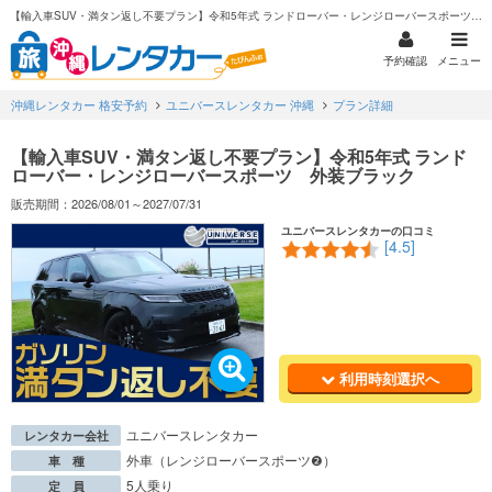
【輸入車SUV・満タン返し不要プラン】令和5年式 ランドローバー・レンジローバースポーツ 外装ブラック
予約確認
メニュー
沖縄レンタカー 格安予約
ユニバースレンタカー 沖縄
プラン詳細
【輸入車SUV・満タン返し不要プラン】令和5年式 ランド
ローバー・レンジローバースポーツ 外装ブラック
販売期間：2026/08/01～2027/07/31
ユニバースレンタカーの口コミ
[4.5]
利用時刻選択へ
ユニバースレンタカー
レンタカー会社
外車（レンジローバースポーツ❷）
車 種
5人乗り
定 員