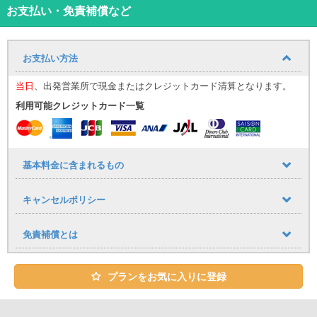
お支払い・免責補償など
ユニバースレンタカーの高品質な車・サービスでストレスフリーで
快適な旅を♪
お支払い方法
心のこもったおもてなしで、お客様をお迎え致します。
当日
、出発営業所で現金またはクレジットカード清算となります。
★ユニバースレンタカーをご利用のお客様への嬉しいサービス
・ETC、カーナビ、全車標準装備！
利用可能クレジットカード一覧
・タクシー送迎サービス
那覇空港到着しましたら出口１番を出てタクシーで店舗までお越し
下さい。
基本料金に含まれるもの
空港から店舗までの直送のみ料金をお支払致します。
※領収書の提出が必要となります。
キャンセルポリシー
レンタカーご予約１台につきタクシー１台分返金（５名様以上の場
合はジャンボタクシーをご利用ください。）
※タクシー複数台でご来店の場合、２台目以降のタクシー代はご返金
免責補償とは
致しかねます。
※那覇空港にはジャンボタクシー乗り場がございます。当日ジャンボ
タクシーに空車がない場合は店舗までご連絡ください。
プランをお気に入りに登録
お帰りの際は当店送迎車両にて送迎させていただいております。
お帰りの際の送迎は、18時半までのご返却で那覇空港もしくは赤嶺