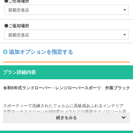
ご出発場所
ご返却場所
追加オプションを指定する
プラン詳細内容
令和5年式ランドローバー・レンジローバースポーツ 外装ブラック
スポーティーで洗練されたフォルムに高級感あふれるインテリア
大型タッチスクリーンや360度カメラなどの最新テクノロジーも搭
載
続きをみる
滑らかな乗り心地で乗る人すべてに格別な時間と上質な移動体験を
提供する1台です