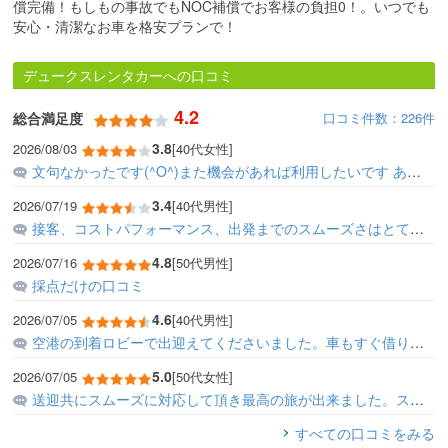
償完備！もしもの事故でもNOC補償でお客様の負担0！。いつでも
安心・清潔なお車を格安プランで！
デュークスレンタカーへの口コミ
4.2
口コミ件数：226件
総合満足度
3.8
2026/08/03
[40代女性]
文句なかったです(^O^)また機会があれば利用したいです ありがとうございました
3.4
2026/07/19
[40代男性]
接客、コストパフォーマンス、出発までのスムーズさはとても良かったと感じました。 テンポの雰囲気・設備などは店舗着から出発までがスムーズすぎて、何も言えることがありませ...
4.8
2026/07/16
[50代男性]
採点だけの口コミ
4.6
2026/07/05
[40代男性]
空港の到着ロビーで出迎えてくださいました。車もすぐ借りられとてもスムーズでした。帰りももちろん待たされる事なく空港まで送ってくださいました。また絶対利用します。ありが...
5.0
2026/07/05
[50代女性]
送迎共にスムーズに対応して頂き最高の旅が出来ました。スタッフの方も色々と教えて頂き大満足でした。 ありがとうございます。
すべての口コミをみる