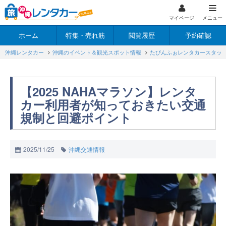
マイページ
メニュー
ホーム
特集・売れ筋
閲覧履歴
予約確認
沖縄レンタカー
沖縄のイベント＆観光スポット情報
たびんふぉレンタカースタッ
【2025 NAHAマラソン】レンタ
カー利用者が知っておきたい交通
規制と回避ポイント
2025/11/25
沖縄交通情報