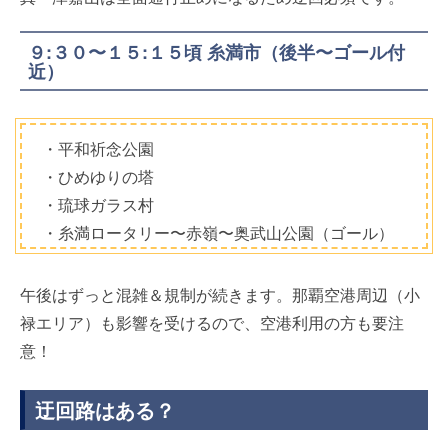
９:３０〜１５:１５頃 糸満市（後半〜ゴール付
近）
・平和祈念公園
・ひめゆりの塔
・琉球ガラス村
・糸満ロータリー〜赤嶺〜奥武山公園（ゴール）
午後はずっと混雑＆規制が続きます。那覇空港周辺（小
禄エリア）も影響を受けるので、空港利用の方も要注
意！
迂回路はある？