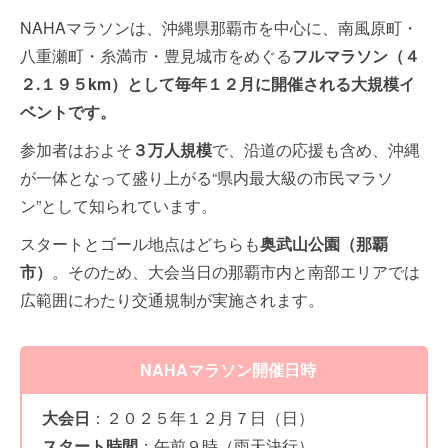
NAHAマラソンは、沖縄県那覇市を中心に、南風原町・
八重瀬町・糸満市・豊見城市をめぐる
フルマラソン（４
２.１９５km）
として毎年１２月に開催される大規模イ
ベントです。
参加者はおよそ
３
万人規模
で、沿道の応援も含め、沖縄
が一体となって盛り上がる“県内最大級の市民マラソ
ン”として知られています。
スタートとゴール地点はどちらも
奥武山公園（那覇
市）
。そのため、大会当日の那覇市内と南部エリアでは
広範囲にわたり交通規制が実施されます。
NAHAマラソン開催日時
大会日
：２０２５年１２月７日（日）
スタート時間
：午前９時（雨天決行）