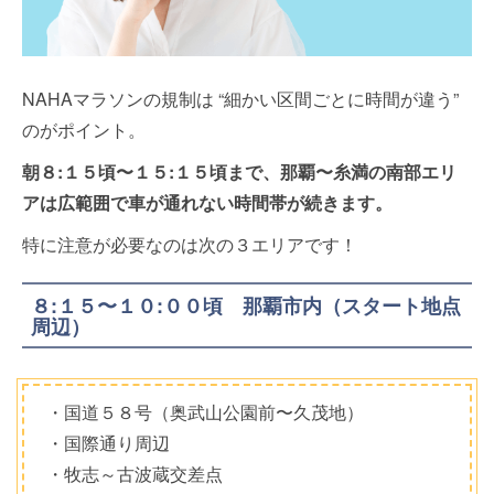
NAHAマラソンの規制は “細かい区間ごとに時間が違う”
のがポイント。
朝８:１５
頃〜１５:１５頃まで、那覇〜糸満の南部エリ
アは広範囲で車が通れない時間帯が続きます。
特に注意が必要なのは次の３エリアです！
８:１５〜１０:００頃 那覇市内（スタート地点
周辺）
・国道５８号（奥武山公園前〜久茂地）
・国際通り周辺
・牧志～古波蔵交差点