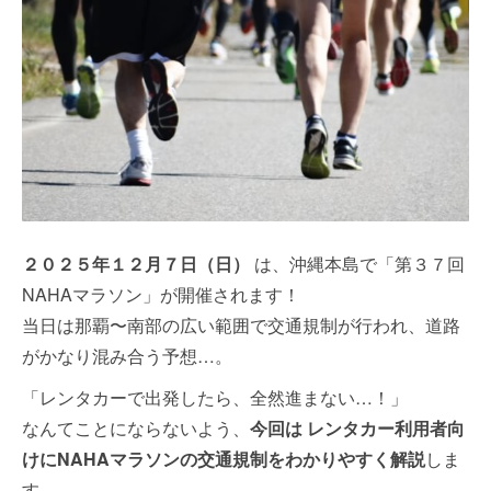
２０２５
年１２月７日（日）
は、沖縄本島で「第３７回
NAHAマラソン」が開催されます！
当日は那覇〜南部の広い範囲で交通規制が行われ、道路
がかなり混み合う予想…。
「レンタカーで出発したら、全然進まない…！」
なんてことにならないよう、
今回は レンタカー利用
者向
けにNAHAマラソンの交通規制をわかりやすく解説
しま
す。