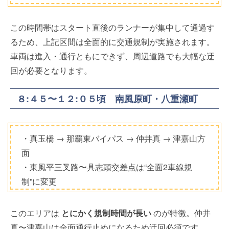
この時間帯はスタート直後のランナーが集中して通過す
るため、上記区間は全面的に交通規制が実施されます。
車両は進入・通行ともにできず、周辺道路でも大幅な迂
回が必要となります。
８:４５〜１２:０５頃 南風原町・八重瀬町
・真玉橋 → 那覇東バイパス → 仲井真 → 津嘉山方
面
・東風平三叉路〜具志頭交差点は“全面2車線規
制”に変更
このエリアは
とにかく規制時間が長い
のが特徴。仲井
真〜津嘉山は全面通行止めになるため迂回必須です。