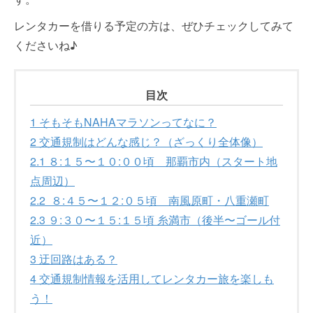
レンタカーを借りる予定の方は、ぜひチェックしてみて
くださいね♪
目次
1
そもそもNAHAマラソンってなに？
2
交通規制はどんな感じ？（ざっくり全体像）
2.1
８:１５〜１０:００頃 那覇市内（スタート地
点周辺）
2.2
８:４５〜１２:０５頃 南風原町・八重瀬町
2.3
９:３０〜１５:１５頃 糸満市（後半〜ゴール付
近）
3
迂回路はある？
4
交通規制情報を活用してレンタカー旅を楽しも
う！