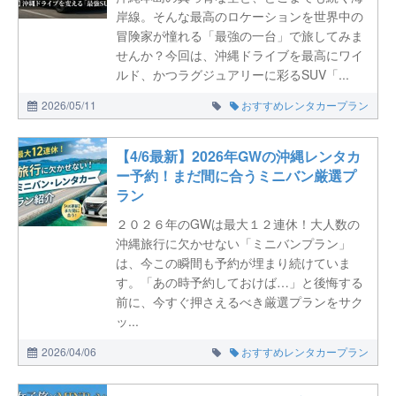
岸線。そんな最高のロケーションを世界中の
冒険家が憧れる「最強の一台」で旅してみま
せんか？今回は、沖縄ドライブを最高にワイ
ルド、かつラグジュアリーに彩るSUV「...
2026/05/11
おすすめレンタカープラン
【4/6最新】2026年GWの沖縄レンタカ
ー予約！まだ間に合うミニバン厳選プ
ラン
２０２６年のGWは最大１２連休！大人数の
沖縄旅行に欠かせない「ミニバンプラン」
は、今この瞬間も予約が埋まり続けていま
す。「あの時予約しておけば…」と後悔する
前に、今すぐ押さえるべき厳選プランをサク
ッ...
2026/04/06
おすすめレンタカープラン