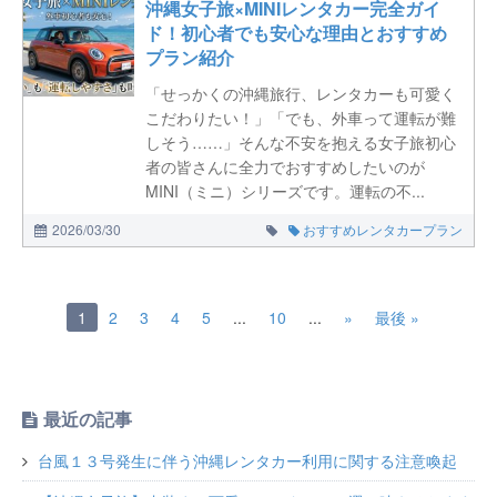
沖縄女子旅×MINIレンタカー完全ガイ
ド！初心者でも安心な理由とおすすめ
プラン紹介
「せっかくの沖縄旅行、レンタカーも可愛く
こだわりたい！」「でも、外車って運転が難
しそう……」そんな不安を抱える女子旅初心
者の皆さんに全力でおすすめしたいのが
MINI（ミニ）シリーズです。運転の不...
2026/03/30
おすすめレンタカープラン
1
2
3
4
5
...
10
...
»
最後 »
最近の記事
台風１３号発生に伴う沖縄レンタカー利用に関する注意喚起