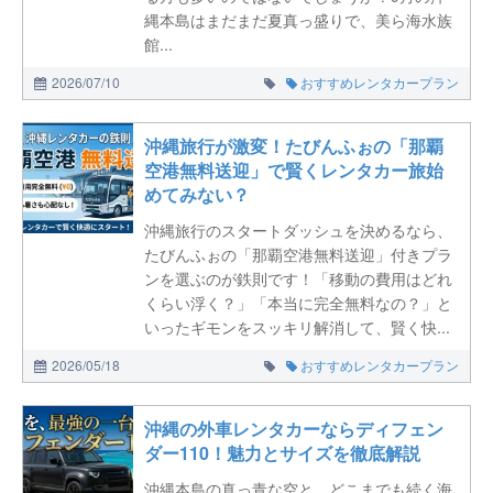
縄本島はまだまだ夏真っ盛りで、美ら海水族
館...
2026/07/10
おすすめレンタカープラン
沖縄旅行が激変！たびんふぉの「那覇
空港無料送迎」で賢くレンタカー旅始
めてみない？
沖縄旅行のスタートダッシュを決めるなら、
たびんふぉの「那覇空港無料送迎」付きプラ
ンを選ぶのが鉄則です！「移動の費用はどれ
くらい浮く？」「本当に完全無料なの？」と
いったギモンをスッキリ解消して、賢く快...
2026/05/18
おすすめレンタカープラン
沖縄の外車レンタカーならディフェン
ダー110！魅力とサイズを徹底解説
沖縄本島の真っ青な空と、どこまでも続く海