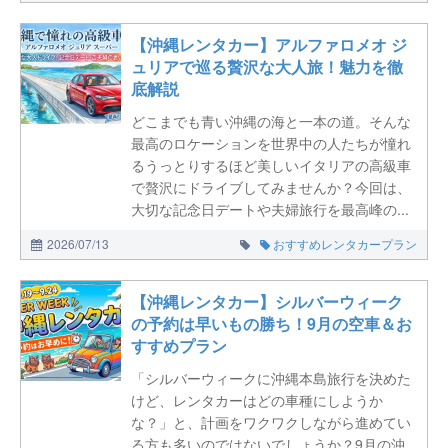
【沖縄レンタカー】アルファロメオ ジ
ュリアで巡る贅沢な大人旅！魅力を徹
底解説
どこまでも青い沖縄の海と一本の道。そんな
最高のロケーションを世界中の人たちが憧れ
るうっとりするほど美しいイタリアの高級車
で贅沢にドライブしてみませんか？今回は、
大切な記念日デートや夫婦旅行を最高峰の...
2026/07/13
おすすめレンタカープラン
【沖縄レンタカー】シルバーウィーク
の予約は早いもの勝ち！9月の空車＆お
すすめプラン
「シルバーウィークに沖縄本島旅行を決めた
けど、レンタカーはどの車種にしようか
な？」と、計画をワクワクしながら進めてい
る方も多いのではないでしょうか？9月の沖