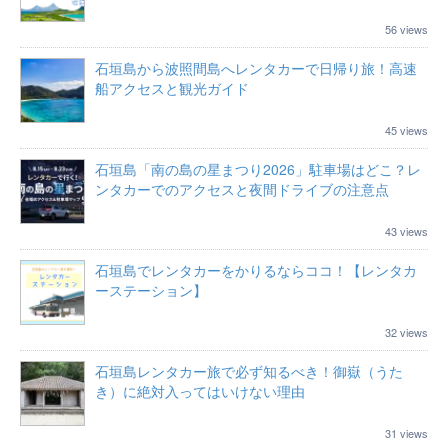
56 views
石垣島から波照間島へレンタカーで日帰り旅！高速
船アクセスと観光ガイド
45 views
石垣島「南の島の星まつり2026」駐車場はどこ？レ
ンタカーでのアクセスと夜間ドライブの注意点
43 views
石垣島でレンタカーをかりるならココ！【レンタカ
ーステーション】
32 views
石垣島レンタカー旅で必ず知るべき！御嶽（うた
き）に絶対入ってはいけない理由
31 views