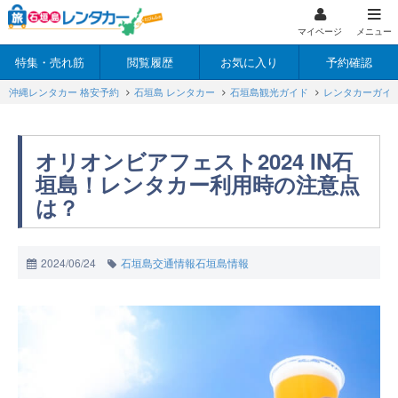
マイページ
メニュー
特集・売れ筋
閲覧履歴
お気に入り
予約確認
沖縄レンタカー 格安予約
石垣島 レンタカー
石垣島観光ガイド
レンタカーガイ
オリオンビアフェスト2024 IN石
垣島！レンタカー利用時の注意点
は？
2024/06/24
石垣島交通情報
石垣島情報