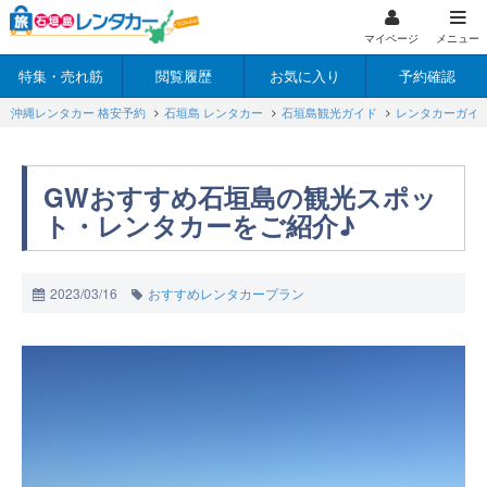
マイページ
メニュー
特集・売れ筋
閲覧履歴
お気に入り
予約確認
沖縄レンタカー 格安予約
石垣島 レンタカー
石垣島観光ガイド
レンタカーガイ
GWおすすめ石垣島の観光スポッ
ト・レンタカーをご紹介♪
2023/03/16
おすすめレンタカープラン