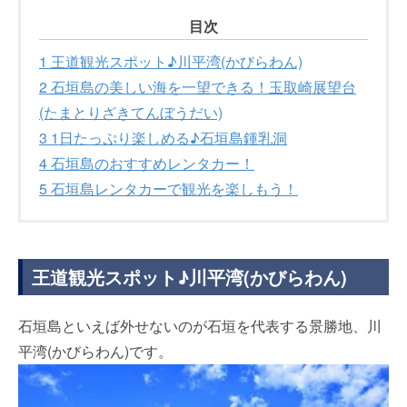
目次
1
王道観光スポット♪川平湾(かびらわん)
2
石垣島の美しい海を一望できる！玉取崎展望台
(たまとりざきてんぼうだい)
3
1日たっぷり楽しめる♪石垣島鍾乳洞
4
石垣島のおすすめレンタカー！
5
石垣島レンタカーで観光を楽しもう！
王道観光スポット♪川平湾(かびらわん)
石垣島といえば外せないのが石垣を代表する景勝地、川
平湾(かびらわん)です。