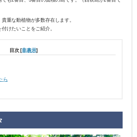
、貴重な動植物が多数存在します。
を付けたいことをご紹介。
目次
[
非表示
]
たら
々