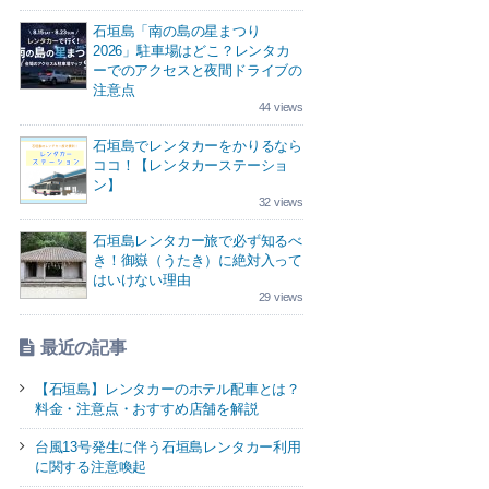
石垣島「南の島の星まつり
2026」駐車場はどこ？レンタカ
ーでのアクセスと夜間ドライブの
注意点
44 views
石垣島でレンタカーをかりるなら
ココ！【レンタカーステーショ
ン】
32 views
石垣島レンタカー旅で必ず知るべ
き！御嶽（うたき）に絶対入って
はいけない理由
29 views
最近の記事
【石垣島】レンタカーのホテル配車とは？
料金・注意点・おすすめ店舗を解説
台風13号発生に伴う石垣島レンタカー利用
に関する注意喚起