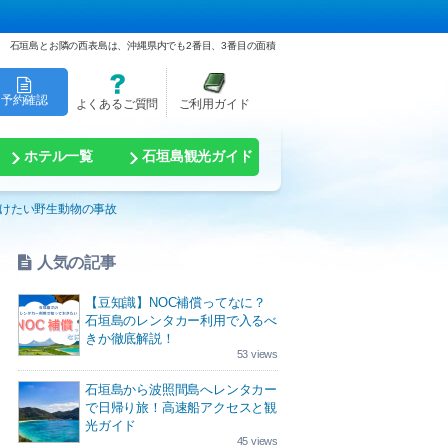
石垣島とお隣の西表島は、沖縄県内でも2番目、3番目の面積
予約確認
よくあるご質問
ご利用ガイド
ホテル一覧
石垣島観光ガイド
けたい野生動物の事故
人気の記事
【豆知識】NOC補償ってなに？
石垣島のレンタカー利用で入るべ
きか徹底解説！
53 views
石垣島から波照間島へレンタカー
で日帰り旅！高速船アクセスと観
光ガイド
45 views