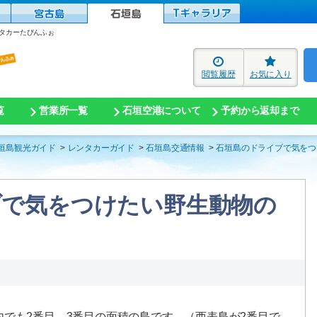
タカーたびんふぉ
閲覧履歴
お気に入り
覧
営業所一覧
石垣空港について
予約から返却まで
垣島観光ガイド
レンタカーガイド
石垣島交通情報
石垣島のドライブで気をつ
ブで気をつけたい野生動物の
でも2番目、3番目の面積の島です。（西表島が2番目で