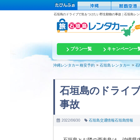
石垣島のドライブで気をつけたい野生動物の事故｜石垣島レン
プラン一覧
キャンペーン一
沖縄レンタカー 格安予約
石垣島 レンタカー
石
石垣島のドライ
事故
2022/06/30
石垣島交通情報
石垣島情報
石垣島とお隣の西表島は、沖縄県内