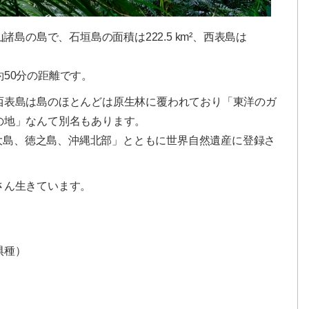
諸島の島で、石垣島の面積は222.5 km²、西表島は
50分の距離です。
西表島は島のほとんどは原生林に覆われており「東洋のガ
の地」なんて別名もあります。
奄美大島、徳之島、沖縄北部」とともに世界自然遺産に登録さ
さん生きています。
惧種）
）