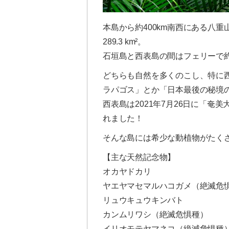
本島から約400km南西にある八重山
289.3 km²。
石垣島と西表島の間はフェリーで約
どちらも自然を多くのこし、特に
ラパゴス」とか「日本最後の秘境
西表島は2021年7月26日に「
れました！
そんな島には希少な動植物がたく
【主な天然記念物】
オカヤドカリ
ヤエヤマセマルハコガメ（絶滅危
リュウキュウキンバト
カンムリワシ（絶滅危惧種）
イリオモテヤマネコ（絶滅危惧種