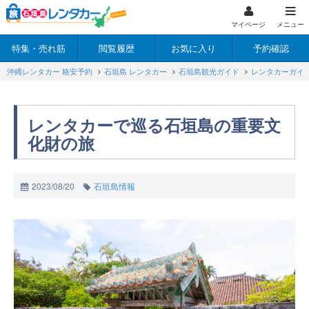
マイページ
メニュー
特集・売れ筋
閲覧履歴
お気に入り
予約確認
沖縄レンタカー 格安予約
石垣島 レンタカー
石垣島観光ガイド
レンタカーガイ
レンタカーで巡る石垣島の重要文
化財の旅
2023/08/20
石垣島情報