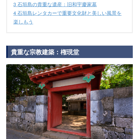
3
石垣島の貴重な遺産：旧和宇慶家墓
4
石垣島レンタカーで重要文化財と美しい風景を
楽しもう
貴重な宗教建築：権現堂