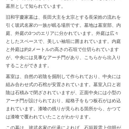
墓所として知られています。
旧和宇慶家墓は、長田大主を太宗とする長栄姓の流れを
引く玻武名家の一族が眠る場所です。墓地は墓室部、内
庭、外庭の3つのエリアに分かれています。外庭は広々
としたスペースで、美しい袖垣に囲まれています。内庭
と外庭は約2メートルの高さの石垣で仕切られています
が、中央には見事なアーチ門があり、こちらから出入り
することができます。
墓室は、自然の岩陰を掘削して作られており、中央には
組み合わせ式の石棺が安置されています。墓室入口と岩
陰は石積みで閉ざされていますが、正面中央には小型の
アーチ門が設けられており、縦格子をもつ板石がはめ込
まれています。漆喰の残りが見られる箇所から、かつて
は漆喰で覆われていたことがわかります。
この墓は、玻武名家の伝承によれば、石垣親雲上信明が