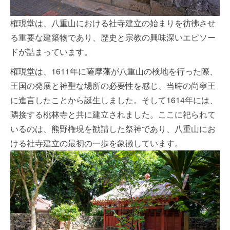
権現堂は、八重山における社寺建立の始まりを彷彿させ
る重要な建築物であり、歴史と宗教の興味深いエピソー
ドが詰まっています。
権現堂は、1611年に薩摩藩が八重山の検地を行った際、
王国の発展と神聖な場所の必要性を感じ、当時の尚寧王
に進言したことから誕生しました。そして1614年には、
隣接する桃林寺と共に建立されました。ここに祀られて
いるのは、熊野権現を勧請した祭神であり、八重山にお
ける社寺建立の最初の一歩を象徴しています。