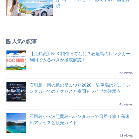
説
人気の記事
【豆知識】NOC補償ってなに？石垣島のレンタカー
利用で入るべきか徹底解説！
53 views
石垣島「南の島の星まつり2026」駐車場はどこ？レ
ンタカーでのアクセスと夜間ドライブの注意点
45 views
石垣島から波照間島へレンタカーで日帰り旅！高速
船アクセスと観光ガイド
43 views