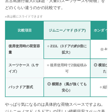
宮古島旅行最大の課題「大量のスーツケースや荷物」を
どのくらい違うのかの比較です。
※表は横にスライドできます
比較項目
ジムニーノマド (5ドア)
ホンダ ヴ
後席使用時の荷室容
○ 211L（3ドアの約3倍に
◎ 404
量
拡大）
スーツケース（Lサ
○ 後席使用時で2個縦積み
◎ 横並び
イズ）
可
たり
◎ 横開き（風が強くても
バックドア形式
○ 縦開
安心）
やっぱり気になるのは具体的な荷物スペースですよね。
ジムニーノマド（５ドア）の詳しい積載目安スペック表