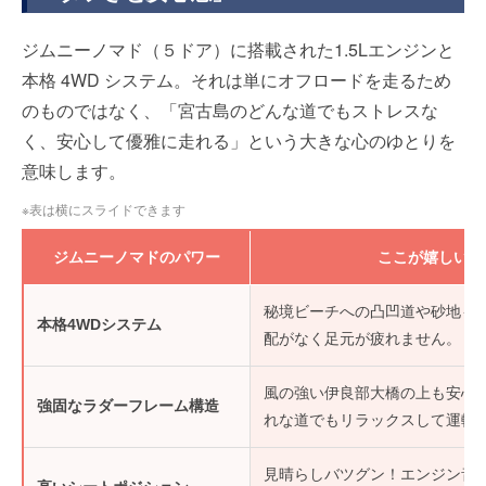
ジムニーノマド（５ドア）に搭載された1.5Lエンジンと
本格 4WD システム。それは単にオフロードを走るため
のものではなく、「宮古島のどんな道でもストレスな
く、安心して優雅に走れる」という大きな心のゆとりを
意味します。
※表は横にスライドできます
ジムニーノマドのパワー
ここが嬉しい！
秘境ビーチへの凸凹道や砂地も
本格4WDシステム
配がなく足元が疲れません。
風の強い伊良部大橋の上も安心
強固なラダーフレーム構造
れな道でもリラックスして運転
見晴らしバツグン！エンジン音