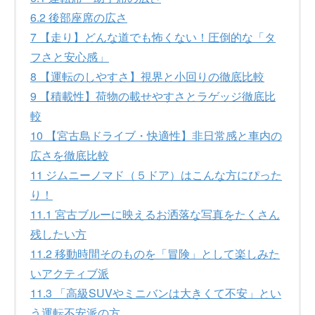
6.2
後部座席の広さ
7
【走り】どんな道でも怖くない！圧倒的な「タ
フさと安心感」
8
【運転のしやすさ】視界と小回りの徹底比較
9
【積載性】荷物の載せやすさとラゲッジ徹底比
較
10
【宮古島ドライブ・快適性】非日常感と車内の
広さを徹底比較
11
ジムニーノマド（５ドア）はこんな方にぴった
り！
11.1
宮古ブルーに映えるお洒落な写真をたくさん
残したい方
11.2
移動時間そのものを「冒険」として楽しみた
いアクティブ派
11.3
「高級SUVやミニバンは大きくて不安」とい
う運転不安派の方