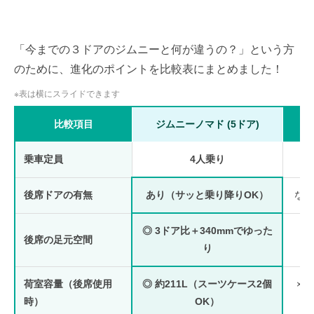
「今までの３ドアのジムニーと何が違うの？」という方
のために、進化のポイントを比較表にまとめました！
※表は横にスライドできます
比較項目
ジムニーノマド (5ドア)
乗車定員
4人乗り
後席ドアの有無
あり（サッと乗り降りOK）
なし
◎ 3ドア比＋340mmでゆった
後席の足元空間
×
り
荷室容量（後席使用
◎ 約211L（スーツケース2個
× 
時）
OK）