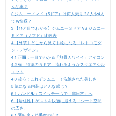
んな車？
2
ジムニーノマド（5ドア）は何人乗り？3人や4人
でも快適？
3
【ひと目でわかる】ジムニー３ドア VS ジムニー
５ドア（ノマド）比較表
4
【外装】どこから見ても絵になる「レトロモダ
ン・デザイン」
4.1
正面：一目でわかる「無骨カワイイ」アイコン
4.2
横：待望の５ドア！流れるようなスクエアシル
エット
4.3
後ろ：これぞジムニー！洗練された美しさ
5
気になる内装はどんな感じ？
5.1
ハンドル：スイッチ一つで「非日常」へ
6
【居住性】ゲストを快適に迎える「シート空間
の広さ」
6.1
運転席・助手席の広さ