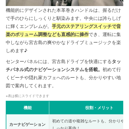
機能的にデザインされた本革巻きハンドルは、握るだけ
で手のひらにしっくりと馴染みます。中央には誇らしげ
に輝くエンブレムが。
手元のステアリングスイッチで音
楽のボリューム調整なども直感的に操作
でき、運転に集
中しながら宮古島の爽やかなドライブミュージックを楽
しめます♪
センターパネルには、宮古島ドライブを快適にする
タッ
チパネル式のナビゲーションシステムを搭載。
初めて行
くビーチや隠れ家カフェへのルートも、分かりやすい地
図で案内してくれます。
※表は横にスライドできます
機能
役割・メリット
初めての道や複雑なルートも、分かりやす
カーナビゲーション
しっかり案内！