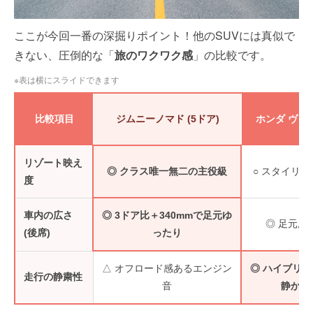
ここが今回一番の深掘りポイント！他のSUVには真似で
きない、圧倒的な「
旅のワクワク感
」の比較です。
※表は横にスライドできます
比較項目
ジムニーノマド (5ドア)
ホンダ ヴェ
リゾート映え
◎ クラス唯一無二の主役級
○ スタイリッ
度
車内の広さ
◎ 3ドア比＋340mmで足元ゆ
◎ 足元広
(後席)
ったり
△ オフロード感あるエンジン
◎ ハイブリ
走行の静粛性
音
静か