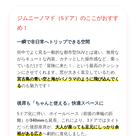
ジムニーノマド（5ドア）のここがおすす
め！
一瞬で非日常へトリップできる空間
街中でよく見る一般的な都市型SUVとは違い、無骨な
がらキュートな内装、カチッとした操作感など、乗っ
ているだけで「冒険に来た！」という最高のテンショ
ンにさせてくれます。窓が大きく直立しているため、
宮古島の青い空と海がパノラマのように飛び込んでく
る
のも魅力です！
後席も「ちゃんと使える」快適スペースに
5ドア化に伴い、ホイールベース（前後の車輪の距
離）が
340mm
も延長。これにより、3ドアではタイト
だった後部座席が、
大人が座っても足元にしっかり余
裕がある広さ
へ劇的に進化しました。