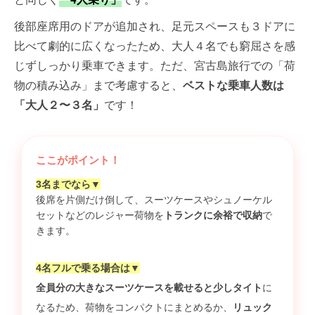
後部座席用のドアが追加され、足元スペースも３ドアに
比べて劇的に広くなったため、大人４名でも窮屈さを感
じずしっかり乗車できます。ただ、宮古島旅行での「荷
物の積み込み」まで考慮すると、
ベストな乗車人数は
「大人２〜３名」
です！
ここがポイント！
3名までなら▼
後席を片側だけ倒して、スーツケースやシュノーケル
セットなどのレジャー荷物を
トランクに余裕で収納
で
きます。
4名フルで乗る場合は▼
全員分の大きなスーツケースを載せると少しタイト
に
なるため、荷物をコンパクトにまとめるか、
リュック