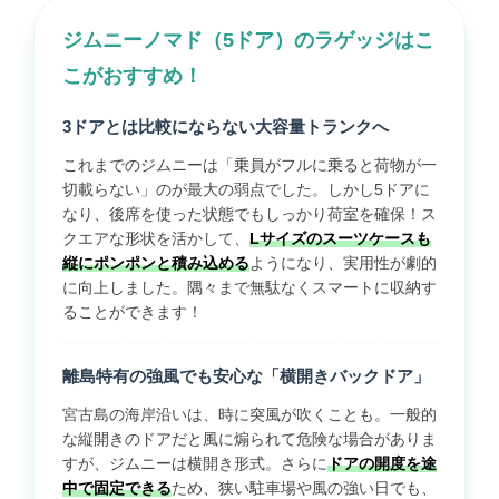
ジムニーノマド（5ドア）のラゲッジはこ
こがおすすめ！
3ドアとは比較にならない大容量トランクへ
これまでのジムニーは「乗員がフルに乗ると荷物が一
切載らない」のが最大の弱点でした。しかし5ドアに
なり、後席を使った状態でもしっかり荷室を確保！ス
クエアな形状を活かして、
Lサイズのスーツケースも
縦にポンポンと積み込める
ようになり、実用性が劇的
に向上しました。隅々まで無駄なくスマートに収納す
ることができます！
離島特有の強風でも安心な「横開きバックドア」
宮古島の海岸沿いは、時に突風が吹くことも。一般的
な縦開きのドアだと風に煽られて危険な場合がありま
すが、ジムニーは横開き形式。さらに
ドアの開度を途
中で固定できる
ため、狭い駐車場や風の強い日でも、