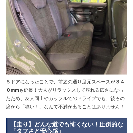
５ドアになったことで、前述の通り足元スペースが
３４
０mm
も延長！大人がリラックスして座れる広さになっ
たため、友人同士やカップルでのドライブでも、後ろの
席から「狭い！」なんて不満が出ることはありません！
【走り】どんな道でも怖くない！圧倒的な
「タフさと安心感」