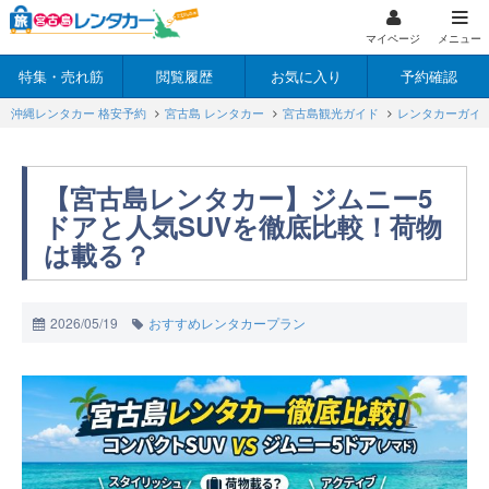
マイページ
メニュー
特集・売れ筋
閲覧履歴
お気に入り
予約確認
沖縄レンタカー 格安予約
宮古島 レンタカー
宮古島観光ガイド
レンタカーガイ
【宮古島レンタカー】ジムニー5
ドアと人気SUVを徹底比較！荷物
は載る？
2026/05/19
おすすめレンタカープラン