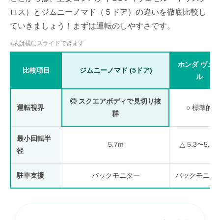
ロス）とジムニーノマド（５ドア）の違いを徹底比較し
ていきましょう！まずは運転のしやすさです。
※表は横にスライドできます
ホンダ ヴェ
比較項目
ジムニーノマド (5ドア)
ル
◎ スクエアボディで見切り抜
運転視界
○ 標準的
群
最小回転半
5.7m
△ 5.3〜5.5m
径
駐車支援
バックモニター
バックモニタ