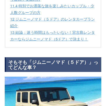
11.4
特別でお洒落な旅を楽しみたいカップル・少
人数グループの方
12
ジムニーノマド（５ドア）のレンタカープラン
紹介
13
結論：迷う時間はもったいない！宮古島レンタ
カーならジムニーノマド（5ドア）で決まり！
そもそも「ジムニーノマド（５ドア）」っ
てどんな車？