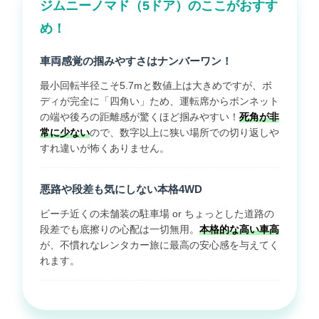
ジムニーノマド（5ドア）のここがおすす
め！
車両感覚の掴みやすさはナンバーワン！
最小回転半径こそ5.7mと数値上は大きめですが、ボ
ディが完全に「四角い」ため、運転席からボンネット
の端や後ろの距離感が驚くほど掴みやすい！
死角が非
常に少ない
ので、数字以上に狭い場所での切り返しや
すれ違いが怖くありません。
悪路や段差も気にしない本格4WD
ビーチ近くの未舗装の駐車場 or ちょっとした道路の
段差でも底擦りの心配は一切無用。
本格的な高い車高
が、不慣れなレンタカー旅に最高の安心感を与えてく
れます。