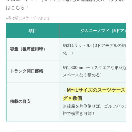
はこちら！
※表は横にスライドできます
項目
ジムニーノマド（5ドア）
約211リットル（3ドアモデルの約85
容量（後席使用時）
化！）
約1,300mm 〜（スクエアな形状
トランク開口部幅
スペースなく積める）
M〜Lサイズのスーツケース ×
・
グ × 数個
積載の目安
※後席を片側倒せば、ゴルフバッグ
裕で横置き可能！