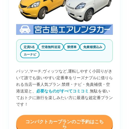
定員5名
空港無料送迎
禁煙車
免責補償込み
カーナビ
パッソ,マーチ,ヴィッツなど,運転しやすく小回りがき
いて誰でも扱いやすい定番車をリーズナブルに借りら
れる当店一番人気プラン.禁煙・ナビ・免責補償・空
港送迎と、
必要なものがすべてコミコミ
.無駄を省い
ておトクに旅行を楽しみたい方に最適な超定番プラン
です！
コンパクトカープランのご予約はこち
ら