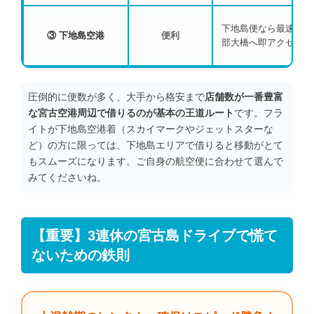
下地島便なら最速！伊
③ 下地島空港
便利
部大橋へ即アクセス。
圧倒的に便数が多く、大手から格安まで
店舗数が一番豊富
な宮古空港周辺で借りるのが基本の王道ルート
です。フラ
イトが下地島空港着（スカイマークやジェットスターな
ど）の方に限っては、下地島エリアで借りると移動がとて
もスムーズになります。ご自身の航空便に合わせて選んで
みてくださいね。
【重要】3連休の宮古島ドライブで慌て
ないための鉄則