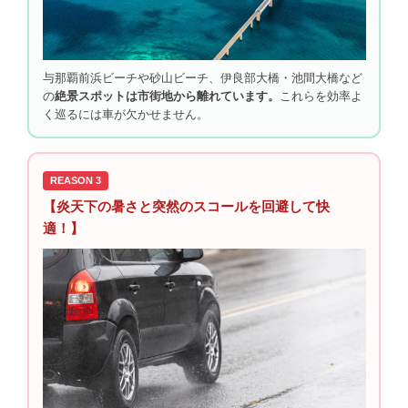
与那覇前浜ビーチや砂山ビーチ、伊良部大橋・池間大橋など
の
絶景スポットは市街地から離れています。
これらを効率よ
く巡るには車が欠かせません。
REASON 3
【炎天下の暑さと突然のスコールを回避して快
適！】