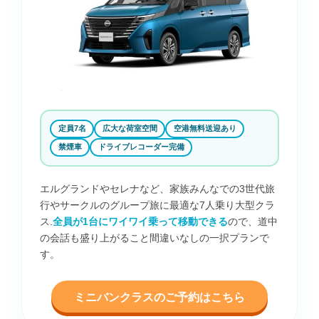
定員7名
広大な荷室空間
空港無料送迎あり
禁煙車
ドライブレコーダー完備
エルグランドやセレナなど、家族みんなでの3世代旅
行やサークルのグループ旅に最適な7人乗り大型クラ
ス.
全員が1台にワイワイ乗って移動できる
ので、道中
の会話も盛り上がること間違いなしの一択プランで
す。
ミニバンクラスのご予約はこちら