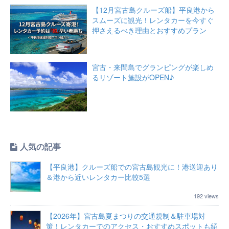
【12月宮古島クルーズ船】平良港から
スムーズに観光！レンタカーを今すぐ
押さえるべき理由とおすすめプラン
宮古・来間島でグランピングが楽しめ
るリゾート施設がOPEN♪
人気の記事
【平良港】クルーズ船での宮古島観光に！港送迎あり
＆港から近いレンタカー比較5選
192 views
【2026年】宮古島夏まつりの交通規制＆駐車場対
策！レンタカーでのアクセス・おすすめスポットも紹