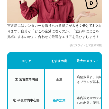
宮古島にはレンタカーを借りられる拠点が
大きく分けて3つ
あ
ります。自分が「どこの空港に着くのか」「旅行中にどこを
拠点にするのか」に合わせて最適なエリアを選びましょう！
横にスライドして比較可能
エリア
おすすめ度
最大のメリット
店舗数最多。無料送迎
① 宮古空港周辺
王道
きプランが基本。
市内観光やホテル滞在
② 平良市内中心部
条件次第
らの出発に便利。