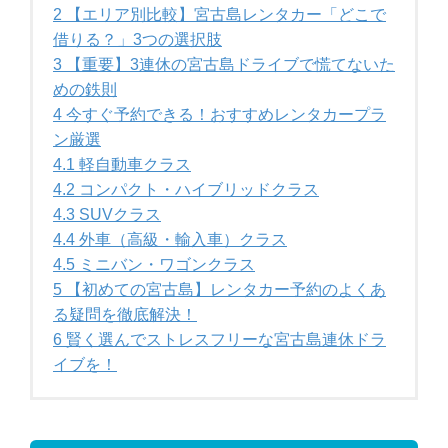
2
【エリア別比較】宮古島レンタカー「どこで
借りる？」3つの選択肢
3
【重要】3連休の宮古島ドライブで慌てないた
めの鉄則
4
今すぐ予約できる！おすすめレンタカープラ
ン厳選
4.1
軽自動車クラス
4.2
コンパクト・ハイブリッドクラス
4.3
SUVクラス
4.4
外車（高級・輸入車）クラス
4.5
ミニバン・ワゴンクラス
5
【初めての宮古島】レンタカー予約のよくあ
る疑問を徹底解決！
6
賢く選んでストレスフリーな宮古島連休ドラ
イブを！