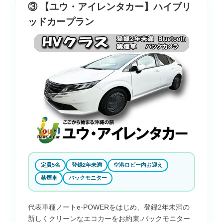
③ 【ユウ・アイレンタカー】ハイブリ
ッドカープラン
定員5名
登録2年未満
空港ロビー内お迎え
禁煙車
バックモニター
代表車種ノートe-POWERをはじめ、登録2年未満の
新しくクリーンなエコカーをお約束.バックモニター