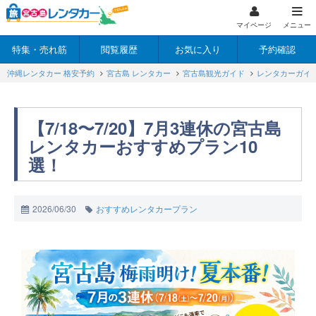
マイページ
メニュー
特集・売れ筋
閲覧履歴
お気に入り
予約確認
沖縄レンタカー 格安予約
宮古島 レンタカー
宮古島観光ガイド
レンタカーガイ
【7/18〜7/20】7月3連休の宮古島
レンタカーおすすめプラン10
選！
2026/06/30
おすすめレンタカープラン