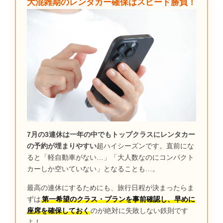
大混雑期のレンタカー確保はスピード勝負！
7月の3連休は一年の中でもトップクラスにレンタカー
の予約が埋まりやすい
超ハイシーズンです。直前にな
ると「軽自動車がない…」「大人数なのにコンパクト
カーしか空いていない」となることも…。
最高の連休にするためにも、旅行日程が決まったらま
ずは
第一希望のクラス・プランを事前確認し、早めに
座席を確保しておく
のが絶対に失敗しない鉄則です
よ！