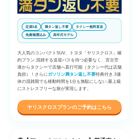
定員5名
満タン返し不要
タクシー無料直送
免責補償込み
高年式モデル
大人気のコンパクトSUV、トヨタ「ヤリスクロス」確
約プラン.混雑する送迎バスを待つ必要なく、宮古空
港からタクシーで店舗へ直行可能（タクシー代は店舗
負担）！さらに
ガソリン満タン返し不要
特典付き.3連
休の混雑期でも移動時間を1分も無駄にしない,最上級
にストレスフリーな旅が実現します。
ヤリスクロスプランのご予約はこちら