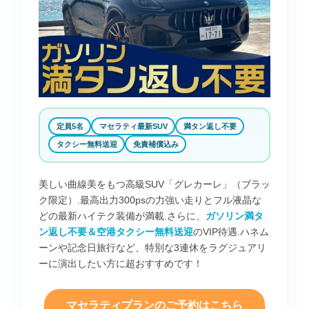
定員5名
マセラティ最新SUV
満タン返し不要
タクシー無料送迎
免責補償込み
美しい曲線美をもつ高級SUV「グレカーレ」（ブラッ
ク限定）.最高出力300psの力強い走りとフル液晶な
どの最新ハイテク装備が満載.さらに、
ガソリン満タ
ン返し不要＆空港タクシー無料送迎
のVIP待遇.ハネム
ーンや記念日旅行など、特別な3連休をラグジュアリ
ーに演出したい方に超おすすめです！
マセラティプランのご予約はこちら