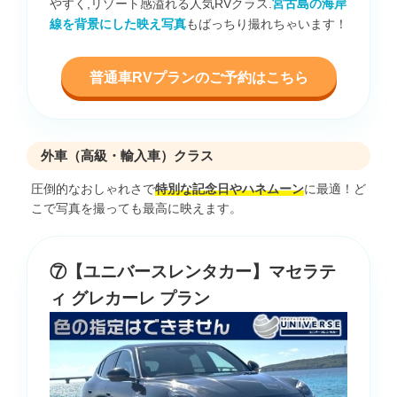
やすく,リゾート感溢れる人気RVクラス.
宮古島の海岸
線を背景にした映え写真
もばっちり撮れちゃいます！
普通車RVプランのご予約はこちら
外車（高級・輸入車）クラス
圧倒的なおしゃれさで
特別な記念日やハネムーン
に最適！ど
こで写真を撮っても最高に映えます。
⑦【ユニバースレンタカー】マセラテ
ィ グレカーレ プラン