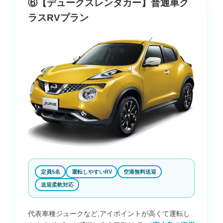
⑥【デュークスレンタカー】普通車ク
ラスRVプラン
定員5名
運転しやすいRV
空港無料送迎
送迎柔軟対応
代表車種ジュークなど,アイポイントが高くて運転し