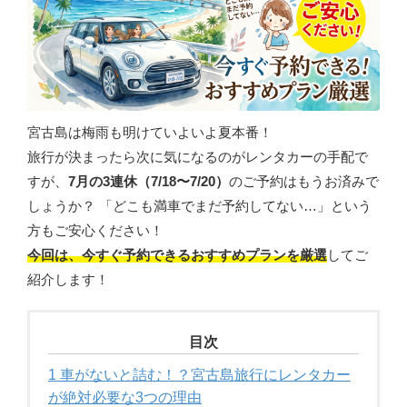
宮古島は梅雨も明けていよいよ夏本番！
旅行が決まったら次に気になるのがレンタカーの手配で
すが、
7月の3連休（7/18〜7/20）
のご予約はもうお済みで
しょうか？ 「どこも満車でまだ予約してない…」という
方もご安心ください！
今回は、今すぐ予約できるおすすめプランを厳選
してご
紹介します！
目次
1
車がないと詰む！？宮古島旅行にレンタカー
が絶対必要な3つの理由