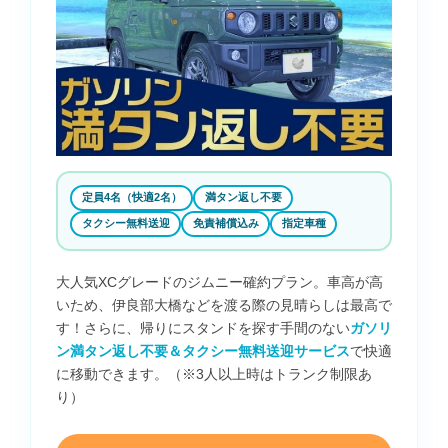
定員4名（快適2名）
満タン返し不要
タクシー無料送迎
免責補償込み
指定車種
大人気XCグレードのジムニー確約プラン。車高が高
いため、伊良部大橋などを渡る際の見晴らしは最高で
す！さらに、帰りにスタンドを探す手間のない
ガソリ
ン満タン返し不要＆タクシー無料送迎サービス
で快適
に移動できます。（※3人以上時はトランク制限あ
り）