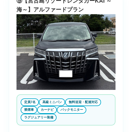
⑨【宮古島リゾートレンタカーKAI ～
海～】アルファードプラン
定員7名
高級ミニバン
無料送迎・配達対応
禁煙車
カーナビ
バックモニター
ラグジュアリー装備