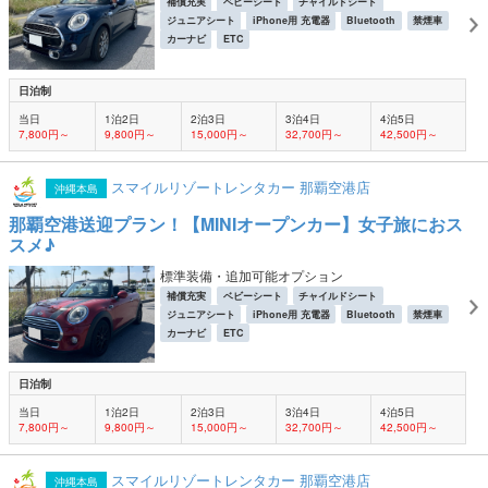
補償充実
ベビーシート
チャイルドシート
ジュニアシート
iPhone用 充電器
Bluetooth
禁煙車
カーナビ
ETC
日泊制
当日
1泊2日
2泊3日
3泊4日
4泊5日
7,800円～
9,800円～
15,000円～
32,700円～
42,500円～
スマイルリゾートレンタカー 那覇空港店
沖縄本島
那覇空港送迎プラン！【MINIオープンカー】女子旅におス
スメ♪
標準装備・追加可能オプション
補償充実
ベビーシート
チャイルドシート
ジュニアシート
iPhone用 充電器
Bluetooth
禁煙車
カーナビ
ETC
日泊制
当日
1泊2日
2泊3日
3泊4日
4泊5日
7,800円～
9,800円～
15,000円～
32,700円～
42,500円～
スマイルリゾートレンタカー 那覇空港店
沖縄本島