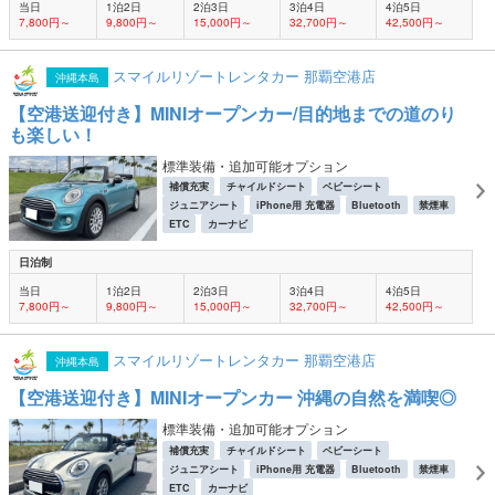
当日
1泊2日
2泊3日
3泊4日
4泊5日
7,800円～
9,800円～
15,000円～
32,700円～
42,500円～
スマイルリゾートレンタカー 那覇空港店
沖縄本島
【空港送迎付き】MINIオープンカー/目的地までの道のり
も楽しい！
標準装備・追加可能オプション
補償充実
チャイルドシート
ベビーシート
ジュニアシート
iPhone用 充電器
Bluetooth
禁煙車
ETC
カーナビ
日泊制
当日
1泊2日
2泊3日
3泊4日
4泊5日
7,800円～
9,800円～
15,000円～
32,700円～
42,500円～
スマイルリゾートレンタカー 那覇空港店
沖縄本島
【空港送迎付き】MINIオープンカー 沖縄の自然を満喫◎
標準装備・追加可能オプション
補償充実
チャイルドシート
ベビーシート
ジュニアシート
iPhone用 充電器
Bluetooth
禁煙車
ETC
カーナビ