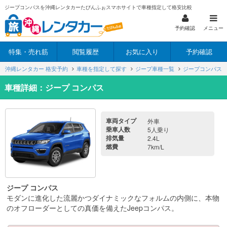
ジープコンパスを沖縄レンタカーたびんふぉスマホサイトで車種指定して格安比較
予約確認
メニュー
特集・売れ筋
閲覧履歴
お気に入り
予約確認
沖縄レンタカー 格安予約
車種を指定して探す
ジープ車種一覧
ジープコンパス
車種詳細：ジープ コンパス
車両タイプ
外車
乗車人数
5人乗り
排気量
2.4L
燃費
7km/L
ジープ コンパス
モダンに進化した流麗かつダイナミックなフォルムの内側に、本物
のオフローダーとしての真価を備えたJeepコンパス。