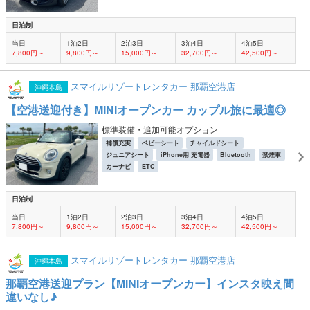
日泊制
当日
1泊2日
2泊3日
3泊4日
4泊5日
7,800円～
9,800円～
15,000円～
32,700円～
42,500円～
スマイルリゾートレンタカー 那覇空港店
沖縄本島
【空港送迎付き】MINIオープンカー カップル旅に最適◎
標準装備・追加可能オプション
補償充実
ベビーシート
チャイルドシート
ジュニアシート
iPhone用 充電器
Bluetooth
禁煙車
カーナビ
ETC
日泊制
当日
1泊2日
2泊3日
3泊4日
4泊5日
7,800円～
9,800円～
15,000円～
32,700円～
42,500円～
スマイルリゾートレンタカー 那覇空港店
沖縄本島
那覇空港送迎プラン【MINIオープンカー】インスタ映え間
違いなし♪