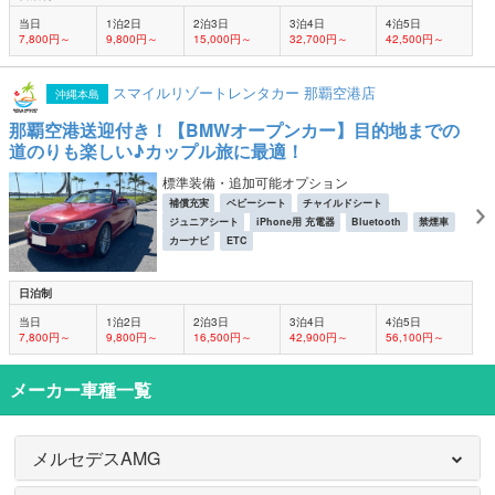
当日
1泊2日
2泊3日
3泊4日
4泊5日
7,800円～
9,800円～
15,000円～
32,700円～
42,500円～
スマイルリゾートレンタカー 那覇空港店
沖縄本島
那覇空港送迎付き！【BMWオープンカー】目的地までの
道のりも楽しい♪カップル旅に最適！
標準装備・追加可能オプション
補償充実
ベビーシート
チャイルドシート
ジュニアシート
iPhone用 充電器
Bluetooth
禁煙車
カーナビ
ETC
日泊制
当日
1泊2日
2泊3日
3泊4日
4泊5日
7,800円～
9,800円～
16,500円～
42,900円～
56,100円～
メーカー車種一覧
メルセデスAMG