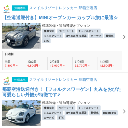
スマイルリゾートレンタカー 那覇空港店
沖縄本島
【空港送迎付き】MINIオープンカー カップル旅に最適☆
標準装備・追加可能オプション
補償充実
ベビーシート
チャイルドシート
ジュニアシート
iPhone用 充電器
カーナビ
禁煙車
ETC
日泊制
当日
1泊2日
2泊3日
3泊4日
4泊5日
7,800円～
9,800円～
15,000円～
32,700円～
42,500円～
スマイルリゾートレンタカー 那覇空港店
沖縄本島
那覇空港送迎付き！【フォルクスワーゲン】丸みをおびた
可愛らしい外観が特徴です♪
標準装備・追加可能オプション
補償充実
ベビーシート
チャイルドシート
ジュニアシート
iPhone用 充電器
禁煙車
Bluetooth
カーナビ
ETC