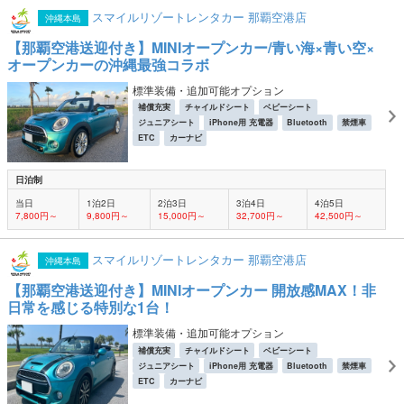
スマイルリゾートレンタカー 那覇空港店
沖縄本島
【那覇空港送迎付き】MINIオープンカー/青い海×青い空×
オープンカーの沖縄最強コラボ
標準装備・追加可能オプション
補償充実
チャイルドシート
ベビーシート
ジュニアシート
iPhone用 充電器
Bluetooth
禁煙車
ETC
カーナビ
日泊制
当日
1泊2日
2泊3日
3泊4日
4泊5日
7,800円～
9,800円～
15,000円～
32,700円～
42,500円～
スマイルリゾートレンタカー 那覇空港店
沖縄本島
【那覇空港送迎付き】MINIオープンカー 開放感MAX！非
日常を感じる特別な1台！
標準装備・追加可能オプション
補償充実
チャイルドシート
ベビーシート
ジュニアシート
iPhone用 充電器
Bluetooth
禁煙車
ETC
カーナビ