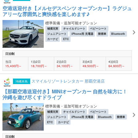
空港送迎付き【メルセデスベンツ オープンカー】ラグジュ
アリーな雰囲気と爽快感を楽しめます♪
標準装備・追加可能オプション
補償充実
チャイルドシート
ベビーシート
ジュニアシート
iPhone用 充電器
禁煙車
Bluetooth
カーナビ
ETC
日泊制
当日
1泊2日
2泊3日
3泊4日
4泊5日
15,400円～
18,700円～
34,100円～
49,500円～
64,900円～
スマイルリゾートレンタカー 那覇空港店
沖縄本島
【那覇空港送迎付き】MINIオープンカー 自然を味方に！
沖縄を遊び尽くすドライブ
標準装備・追加可能オプション
補償充実
チャイルドシート
ベビーシート
ジュニアシート
iPhone用 充電器
Bluetooth
禁煙車
ETC
カーナビ
日泊制