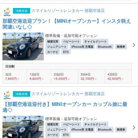
スマイルリゾートレンタカー 那覇空港店
沖縄本島
那覇空港送迎プラン！【MINIオープンカー】インスタ映え
間違いなし◇
標準装備・追加可能オプション
補償充実
ベビーシート
チャイルドシート
ジュニアシート
iPhone用 充電器
Bluetooth
禁煙車
カーナビ
ETC
日泊制
当日
1泊2日
2泊3日
3泊4日
4泊5日
7,800円～
9,800円～
15,000円～
32,700円～
42,500円～
スマイルリゾートレンタカー 那覇空港店
沖縄本島
【那覇空港送迎付き】MINIオープンカー カップル旅に最
適◇
標準装備・追加可能オプション
補償充実
ベビーシート
チャイルドシート
ジュニアシート
iPhone用 充電器
Bluetooth
禁煙車
カーナビ
ETC