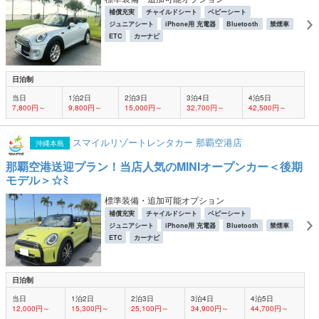
補償充実
チャイルドシート
ベビーシート
ジュニアシート
iPhone用 充電器
Bluetooth
禁煙車
ETC
カーナビ
日泊制
当日
1泊2日
2泊3日
3泊4日
4泊5日
7,800円～
9,800円～
15,000円～
32,700円～
42,500円～
スマイルリゾートレンタカー 那覇空港店
沖縄本島
那覇空港送迎プラン！当店人気のMINIオープンカー＜後期
モデル＞☆ﾐ
標準装備・追加可能オプション
補償充実
チャイルドシート
ベビーシート
ジュニアシート
iPhone用 充電器
Bluetooth
禁煙車
ETC
カーナビ
日泊制
当日
1泊2日
2泊3日
3泊4日
4泊5日
12,000円～
15,300円～
25,100円～
34,900円～
44,700円～