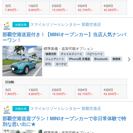
当日
1泊2日
2泊3日
3泊4日
4泊5日
7,800円～
9,800円～
15,000円～
32,700円～
42,500円～
スマイルリゾートレンタカー 那覇空港店
沖縄本島
那覇空港送迎付き！【MINIオープンカー】当店人気ナンバ
ーワン！
標準装備・追加可能オプション
補償充実
チャイルドシート
ベビーシート
ジュニアシート
iPhone用 充電器
Bluetooth
禁煙車
ETC
カーナビ
日泊制
当日
1泊2日
2泊3日
3泊4日
4泊5日
7,800円～
9,800円～
15,000円～
32,700円～
42,500円～
スマイルリゾートレンタカー 那覇空港店
沖縄本島
那覇空港送迎プラン！MINIオープンカーで非日常体験で特
別な思い出に★
標準装備・追加可能オプション