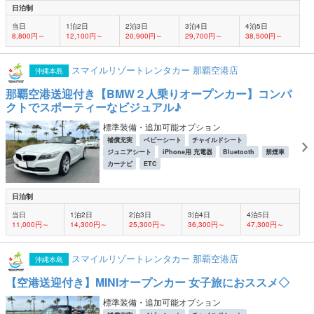
日泊制
当日
1泊2日
2泊3日
3泊4日
4泊5日
8,800円～
12,100円～
20,900円～
29,700円～
38,500円～
スマイルリゾートレンタカー 那覇空港店
沖縄本島
那覇空港送迎付き【BMW２人乗りオープンカー】コンパ
クトでスポーティーなビジュアル♪
標準装備・追加可能オプション
補償充実
ベビーシート
チャイルドシート
ジュニアシート
iPhone用 充電器
Bluetooth
禁煙車
カーナビ
ETC
日泊制
当日
1泊2日
2泊3日
3泊4日
4泊5日
11,000円～
14,300円～
25,300円～
36,300円～
47,300円～
スマイルリゾートレンタカー 那覇空港店
沖縄本島
【空港送迎付き】MINIオープンカー 女子旅におススメ◇
標準装備・追加可能オプション