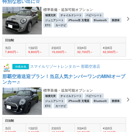
特別な思い出に☆
標準装備・追加可能オプション
補償充実
チャイルドシート
ベビーシート
ジュニアシート
iPhone用 充電器
Bluetooth
禁煙車
ETC
カーナビ
日泊制
当日
1泊2日
2泊3日
3泊4日
4泊5日
7,800円～
9,800円～
15,000円～
32,700円～
42,500円～
スマイルリゾートレンタカー 那覇空港店
沖縄本島
那覇空港送迎プラン！当店人気ナンバーワンのMINIオープ
ンカー♬
標準装備・追加可能オプション
補償充実
チャイルドシート
ベビーシート
ジュニアシート
iPhone用 充電器
Bluetooth
禁煙車
ETC
カーナビ
日泊制
当日
1泊2日
2泊3日
3泊4日
4泊5日