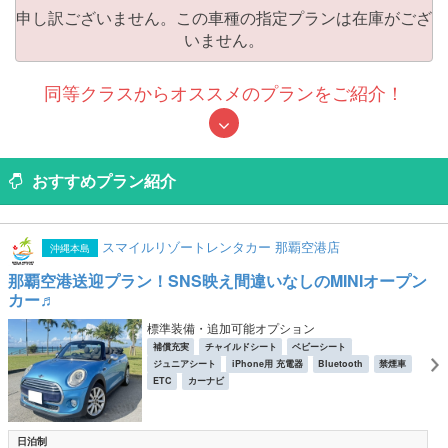
申し訳ございません。この車種の指定プランは在庫がござ
いません。
同等クラスからオススメのプランをご紹介！
おすすめプラン紹介
スマイルリゾートレンタカー 那覇空港店
沖縄本島
那覇空港送迎プラン！SNS映え間違いなしのMINIオープン
カー♬
標準装備・追加可能オプション
補償充実
チャイルドシート
ベビーシート
ジュニアシート
iPhone用 充電器
Bluetooth
禁煙車
ETC
カーナビ
日泊制