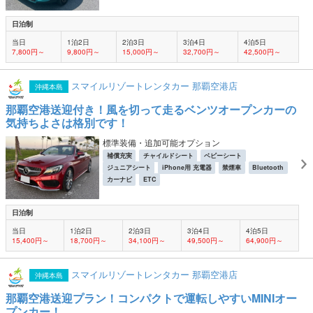
日泊制
当日
1泊2日
2泊3日
3泊4日
4泊5日
7,800円～
9,800円～
15,000円～
32,700円～
42,500円～
スマイルリゾートレンタカー 那覇空港店
沖縄本島
那覇空港送迎付き！風を切って走るベンツオープンカーの
気持ちよさは格別です！
標準装備・追加可能オプション
補償充実
チャイルドシート
ベビーシート
ジュニアシート
iPhone用 充電器
禁煙車
Bluetooth
カーナビ
ETC
日泊制
当日
1泊2日
2泊3日
3泊4日
4泊5日
15,400円～
18,700円～
34,100円～
49,500円～
64,900円～
スマイルリゾートレンタカー 那覇空港店
沖縄本島
那覇空港送迎プラン！コンパクトで運転しやすいMINIオー
プンカー！