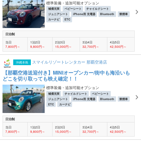
標準装備・追加可能オプション
補償充実
ベビーシート
チャイルドシート
ジュニアシート
iPhone用 充電器
Bluetooth
禁煙車
カーナビ
ETC
日泊制
当日
1泊2日
2泊3日
3泊4日
4泊5日
7,800円～
9,800円～
15,000円～
32,700円～
42,500円～
スマイルリゾートレンタカー 那覇空港店
沖縄本島
【那覇空港送迎付き】MINIオープンカー/街中も海沿いも
どこを切り取っても映え確定！！
標準装備・追加可能オプション
補償充実
チャイルドシート
ベビーシート
ジュニアシート
iPhone用 充電器
Bluetooth
禁煙車
ETC
カーナビ
日泊制
当日
1泊2日
2泊3日
3泊4日
4泊5日
7,800円～
9,800円～
15,000円～
32,700円～
42,500円～