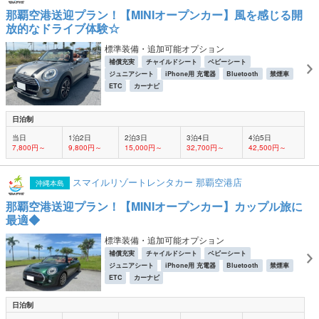
那覇空港送迎プラン！【MINIオープンカー】風を感じる開
放的なドライブ体験☆
標準装備・追加可能オプション
補償充実
チャイルドシート
ベビーシート
ジュニアシート
iPhone用 充電器
Bluetooth
禁煙車
ETC
カーナビ
日泊制
当日
1泊2日
2泊3日
3泊4日
4泊5日
7,800円～
9,800円～
15,000円～
32,700円～
42,500円～
スマイルリゾートレンタカー 那覇空港店
沖縄本島
那覇空港送迎プラン！【MINIオープンカー】カップル旅に
最適◆
標準装備・追加可能オプション
補償充実
チャイルドシート
ベビーシート
ジュニアシート
iPhone用 充電器
Bluetooth
禁煙車
ETC
カーナビ
日泊制