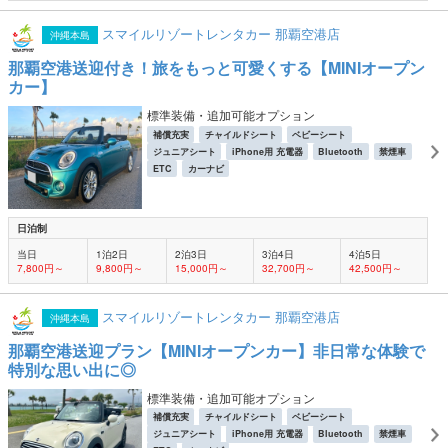
スマイルリゾートレンタカー 那覇空港店
沖縄本島
那覇空港送迎付き！旅をもっと可愛くする【MINIオープン
カー】
標準装備・追加可能オプション
補償充実
チャイルドシート
ベビーシート
ジュニアシート
iPhone用 充電器
Bluetooth
禁煙車
ETC
カーナビ
日泊制
当日
1泊2日
2泊3日
3泊4日
4泊5日
7,800円～
9,800円～
15,000円～
32,700円～
42,500円～
スマイルリゾートレンタカー 那覇空港店
沖縄本島
那覇空港送迎プラン【MINIオープンカー】非日常な体験で
特別な思い出に◎
標準装備・追加可能オプション
補償充実
チャイルドシート
ベビーシート
ジュニアシート
iPhone用 充電器
Bluetooth
禁煙車