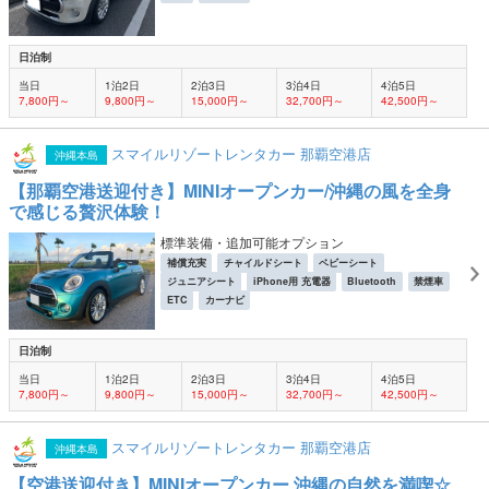
日泊制
当日
1泊2日
2泊3日
3泊4日
4泊5日
7,800円～
9,800円～
15,000円～
32,700円～
42,500円～
スマイルリゾートレンタカー 那覇空港店
沖縄本島
【那覇空港送迎付き】MINIオープンカー/沖縄の風を全身
で感じる贅沢体験！
標準装備・追加可能オプション
補償充実
チャイルドシート
ベビーシート
ジュニアシート
iPhone用 充電器
Bluetooth
禁煙車
ETC
カーナビ
日泊制
当日
1泊2日
2泊3日
3泊4日
4泊5日
7,800円～
9,800円～
15,000円～
32,700円～
42,500円～
スマイルリゾートレンタカー 那覇空港店
沖縄本島
【空港送迎付き】MINIオープンカー 沖縄の自然を満喫☆