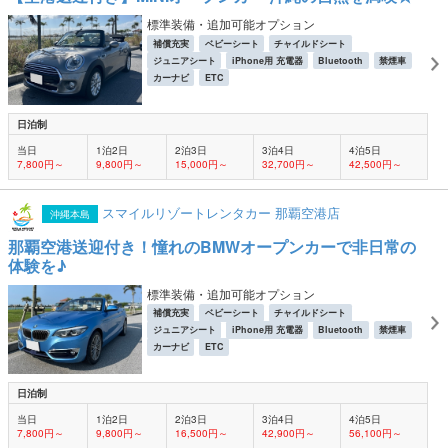
標準装備・追加可能オプション
補償充実
ベビーシート
チャイルドシート
ジュニアシート
iPhone用 充電器
Bluetooth
禁煙車
カーナビ
ETC
日泊制
当日
1泊2日
2泊3日
3泊4日
4泊5日
7,800円～
9,800円～
15,000円～
32,700円～
42,500円～
スマイルリゾートレンタカー 那覇空港店
沖縄本島
那覇空港送迎付き！憧れのBMWオープンカーで非日常の
体験を♪
標準装備・追加可能オプション
補償充実
ベビーシート
チャイルドシート
ジュニアシート
iPhone用 充電器
Bluetooth
禁煙車
カーナビ
ETC
日泊制
当日
1泊2日
2泊3日
3泊4日
4泊5日
7,800円～
9,800円～
16,500円～
42,900円～
56,100円～