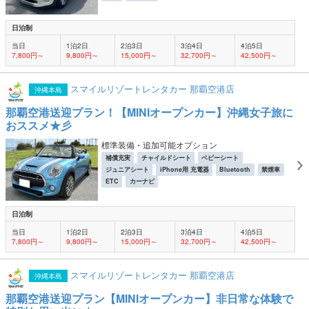
日泊制
当日
1泊2日
2泊3日
3泊4日
4泊5日
7,800円～
9,800円～
15,000円～
32,700円～
42,500円～
スマイルリゾートレンタカー 那覇空港店
沖縄本島
那覇空港送迎プラン！【MINIオープンカー】沖縄女子旅に
おススメ★彡
標準装備・追加可能オプション
補償充実
チャイルドシート
ベビーシート
ジュニアシート
iPhone用 充電器
Bluetooth
禁煙車
ETC
カーナビ
日泊制
当日
1泊2日
2泊3日
3泊4日
4泊5日
7,800円～
9,800円～
15,000円～
32,700円～
42,500円～
スマイルリゾートレンタカー 那覇空港店
沖縄本島
那覇空港送迎プラン【MINIオープンカー】非日常な体験で