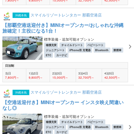
7,800円～
9,800円～
15,000円～
32,700円～
42,500円～
スマイルリゾートレンタカー 那覇空港店
沖縄本島
【那覇空港送迎付き】MINIオープンカー/おしゃれな沖縄
旅確定！主役になる1台！
標準装備・追加可能オプション
補償充実
チャイルドシート
ベビーシート
ジュニアシート
iPhone用 充電器
Bluetooth
禁煙車
ETC
カーナビ
日泊制
当日
1泊2日
2泊3日
3泊4日
4泊5日
7,800円～
9,800円～
15,000円～
32,700円～
42,500円～
スマイルリゾートレンタカー 那覇空港店
沖縄本島
【空港送迎付き】MINIオープンカー インスタ映え間違い
なし◎
標準装備・追加可能オプション
補償充実
チャイルドシート
ベビーシート
ジュニアシート
iPhone用 充電器
Bluetooth
禁煙車
ETC
カーナビ