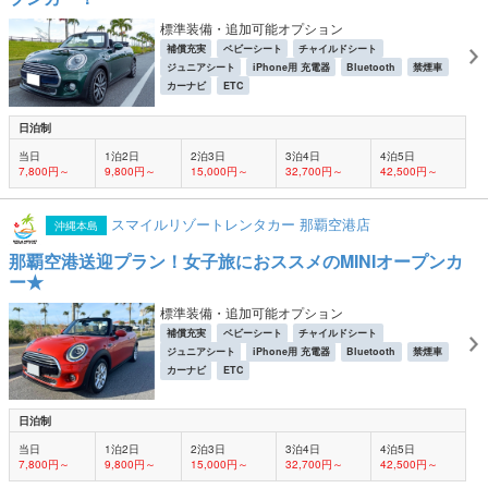
標準装備・追加可能オプション
補償充実
ベビーシート
チャイルドシート
ジュニアシート
iPhone用 充電器
Bluetooth
禁煙車
カーナビ
ETC
日泊制
当日
1泊2日
2泊3日
3泊4日
4泊5日
7,800円～
9,800円～
15,000円～
32,700円～
42,500円～
スマイルリゾートレンタカー 那覇空港店
沖縄本島
那覇空港送迎プラン！女子旅におススメのMINIオープンカ
ー★
標準装備・追加可能オプション
補償充実
ベビーシート
チャイルドシート
ジュニアシート
iPhone用 充電器
Bluetooth
禁煙車
カーナビ
ETC
日泊制
当日
1泊2日
2泊3日
3泊4日
4泊5日
7,800円～
9,800円～
15,000円～
32,700円～
42,500円～