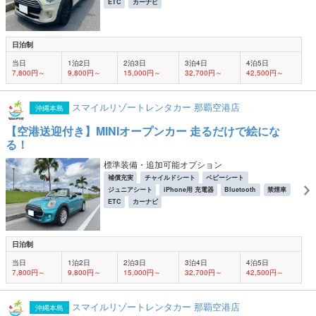
ETC
カーナビ
日泊制
当日
1泊2日
2泊3日
3泊4日
4泊5日
7,800円～
9,800円～
15,000円～
32,700円～
42,500円～
スマイルリゾートレンタカー 那覇空港店
沖縄本島
【空港送迎付き】MINIオープンカー 走るだけで絵にな
る！
標準装備・追加可能オプション
補償充実
チャイルドシート
ベビーシート
ジュニアシート
iPhone用 充電器
Bluetooth
禁煙車
ETC
カーナビ
日泊制
当日
1泊2日
2泊3日
3泊4日
4泊5日
7,800円～
9,800円～
15,000円～
32,700円～
42,500円～
スマイルリゾートレンタカー 那覇空港店
沖縄本島