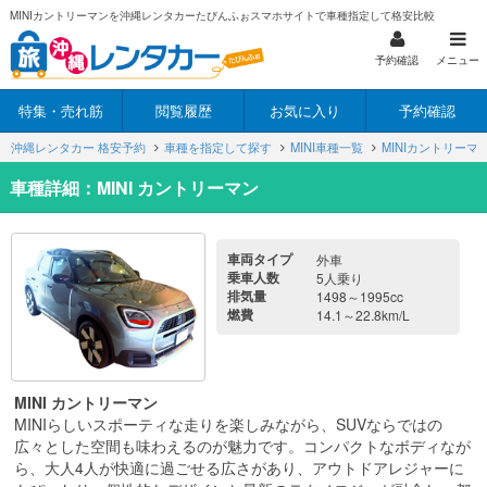
MINIカントリーマンを沖縄レンタカーたびんふぉスマホサイトで車種指定して格安比較
予約確認
メニュー
特集・売れ筋
閲覧履歴
お気に入り
予約確認
沖縄レンタカー 格安予約
車種を指定して探す
MINI車種一覧
MINIカントリーマ
車種詳細：MINI カントリーマン
車両タイプ
外車
乗車人数
5人乗り
排気量
1498～1995cc
燃費
14.1～22.8km/L
MINI カントリーマン
MINIらしいスポーティな走りを楽しみながら、SUVならではの
広々とした空間も味わえるのが魅力です。コンパクトなボディなが
ら、大人4人が快適に過ごせる広さがあり、アウトドアレジャーに