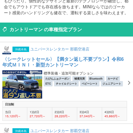
もぴったり。個性的なデザインと最新のテクノロジーが融合し、都
会でもアウトドアでも存在感を放ちます。MINIならではのゴーカ
ート感覚のハンドリングも健在で、運転する楽しさを味わえます。
カントリーマン の車種指定プラン
ユニバースレンタカー 那覇空港店
沖縄本島
〈シークレットセール〉【満タン返し不要プラン】令和6
年式ＭＩＮＩ・新型カントリーマン
標準装備・追加可能オプション
たびんふぉクーポン
補償充実
Bluetooth
カーナビ
ETC
チャイルドシート
ベビーシート
ジュニアシート
日泊制
当日
1泊2日
2泊3日
3泊4日
4泊5日
15,120円～
27,720円～
28,220円～
37,040円～
45,860円～
ユニバースレンタカー 那覇空港店
沖縄本島