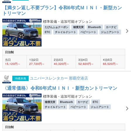
【満タン返し不要プラン】令和6年式ＭＩＮＩ・新型カン
トリーマン
標準装備・追加可能オプション
たびんふぉクーポン
補償充実
Bluetooth
カーナビ
ETC
チャイルドシート
ベビーシート
ジュニアシート
日泊制
当日
1泊2日
2泊3日
3泊4日
4泊5日
15,120円～
27,720円～
40,320円～
52,920円～
65,520円～
ユニバースレンタカー 那覇空港店
沖縄本島
〈通常価格〉令和6年式ＭＩＮＩ・新型カントリーマン
標準装備・追加可能オプション
補償充実
Bluetooth
カーナビ
ETC
チャイルドシート
ベビーシート
ジュニアシート
日泊制