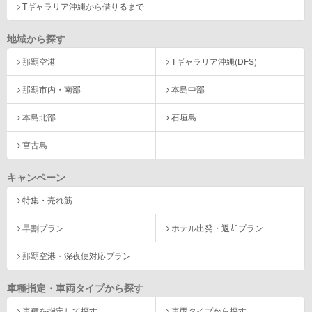
Tギャラリア沖縄から借りるまで
地域から探す
那覇空港
Tギャラリア沖縄(DFS)
那覇市内・南部
本島中部
本島北部
石垣島
宮古島
キャンペーン
特集・売れ筋
早割プラン
ホテル出発・返却プラン
那覇空港・深夜便対応プラン
車種指定・車両タイプから探す
車種を指定して探す
車両タイプから探す