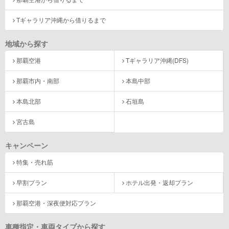
Tギャラリア沖縄から借りるまで
地域から探す
那覇空港
Tギャラリア沖縄(DFS)
那覇市内・南部
本島中部
本島北部
石垣島
宮古島
キャンペーン
特集・売れ筋
早割プラン
ホテル出発・返却プラン
那覇空港・深夜便対応プラン
車種指定・車両タイプから探す