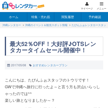
マイページ
メニュー
ホーム
特集・売れ筋
閲覧履歴
予約確認
沖縄レンタカー
沖縄のイベント＆観光スポット情報
たびんふぉレンタカースタッ
最大52％OFF！大好評♪OTSレン
タカータイムセール開催中！
2017/05/08
おすすめレンタカープラン
こんにちは、たびんふぉスタッフのトウリです！
GWで沖縄へ旅行に行ったよ～と言う方も沢山いらっし
ゃったのでは^^
楽しい旅となりましたか～？