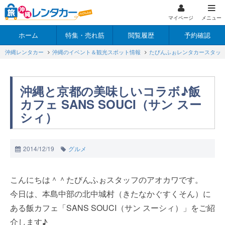
マイページ
メニュー
ホーム
特集・売れ筋
閲覧履歴
予約確認
沖縄レンタカー
沖縄のイベント＆観光スポット情報
たびんふぉレンタカースタッ
沖縄と京都の美味しいコラボ♪飯
カフェ SANS SOUCI（サン スー
シィ）
2014/12/19
グルメ
こんにちは＾＾たびんふぉスタッフのアオカワです。
今日は、本島中部の北中城村（きたなかぐすくそん）に
ある飯カフェ「SANS SOUCI（サン スーシィ）」をご紹
介します♪