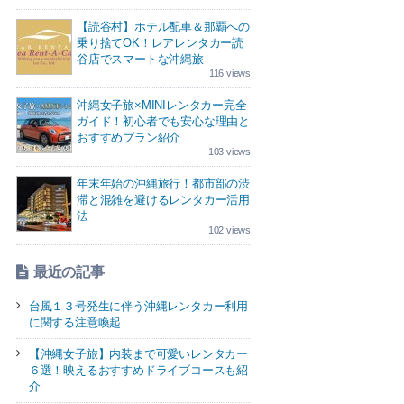
【読谷村】ホテル配車＆那覇への
乗り捨てOK！レアレンタカー読
谷店でスマートな沖縄旅
116 views
沖縄女子旅×MINIレンタカー完全
ガイド！初心者でも安心な理由と
おすすめプラン紹介
103 views
年末年始の沖縄旅行！都市部の渋
滞と混雑を避けるレンタカー活用
法
102 views
最近の記事
台風１３号発生に伴う沖縄レンタカー利用
に関する注意喚起
【沖縄女子旅】内装まで可愛いレンタカー
６選！映えるおすすめドライブコースも紹
介