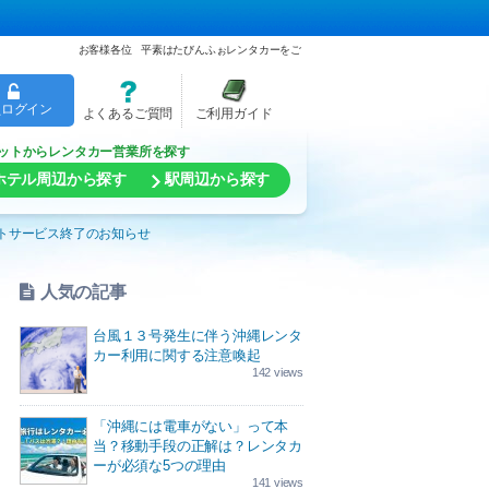
お客様各位 平素はたびんふぉレンタカーをご
員ログイン
よくあるご質問
ご利用ガイド
ットからレンタカー営業所を探す
ホテル周辺から探す
駅周辺から探す
トサービス終了のお知らせ
人気の記事
台風１３号発生に伴う沖縄レンタ
カー利用に関する注意喚起
142 views
「沖縄には電車がない」って本
当？移動手段の正解は？レンタカ
ーが必須な5つの理由
141 views