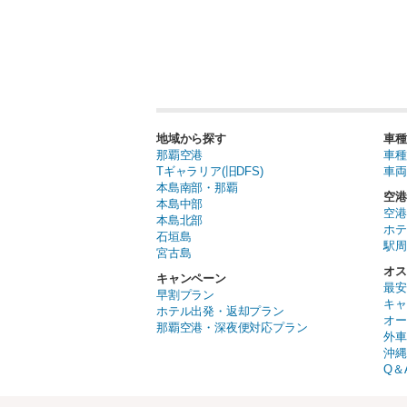
地域から探す
車種
那覇空港
車種
Tギャラリア(旧DFS)
車両
本島南部・那覇
空港
本島中部
空港
本島北部
ホテ
石垣島
駅周
宮古島
オス
キャンペーン
最安
早割プラン
キャ
ホテル出発・返却プラン
オー
那覇空港・深夜便対応プラン
外車
沖縄
Q＆