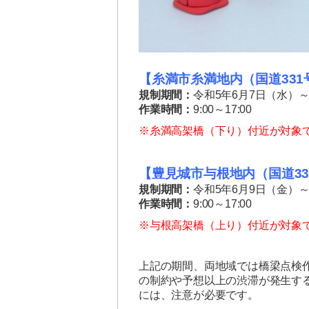
【糸満市糸満地内（国道331
規制期間：
令和5年6月7日（水）～
作業時間：
9:00～17:00
※糸満高架橋（下り）付近が対象
【豊見城市与根地内（国道33
規制期間：
令和5年6月9日（金）～
作業時間：
9:00～17:00
※与根高架橋（上り）付近が対象
上記の期間、両地域では橋梁点検
の制約や予想以上の渋滞が発生す
には、注意が必要です。