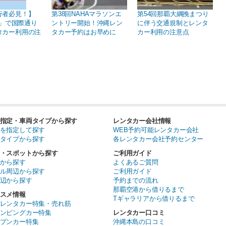
行者必見！】
第38回NAHAマラソンエ
第54回那覇大綱挽まつり
日」で国際通り
ントリー開始！沖縄レン
に伴う交通規制とレンタ
タカー利用の注
タカー予約はお早めに
カー利用の注意点
指定・車両タイプから探す
レンタカー会社情報
を指定して探す
WEB予約可能レンタカー会社
タイプから探す
各レンタカー会社予約センター
・スポットから探す
ご利用ガイド
から探す
よくあるご質問
ル周辺から探す
ご利用ガイド
辺から探す
予約までの流れ
那覇空港から借りるまで
スメ情報
Tギャラリアから借りるまで
レンタカー特集・売れ筋
ンピングカー特集
レンタカー口コミ
プンカー特集
沖縄本島の口コミ