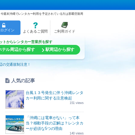
今週末沖縄でレンタカー利用を予定されている方は那覇空港周
員ログイン
よくあるご質問
ご利用ガイド
ットからレンタカー営業所を探す
ホテル周辺から探す
駅周辺から探す
辺の交通規制注意！
人気の記事
台風１３号発生に伴う沖縄レンタ
カー利用に関する注意喚起
151 views
「沖縄には電車がない」って本
当？移動手段の正解は？レンタカ
ーが必須な5つの理由
140 views