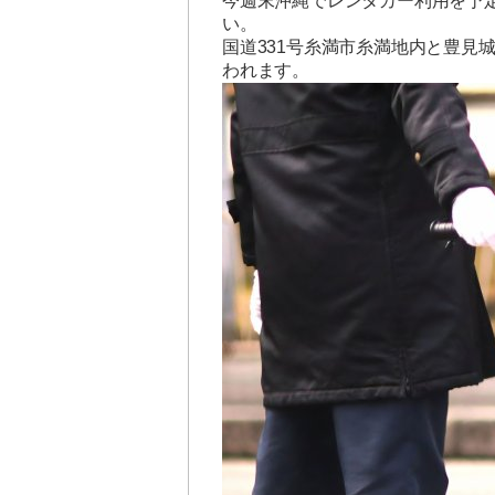
今週末沖縄でレンタカー利用を予
い。
国道331号糸満市糸満地内と豊見
われます。