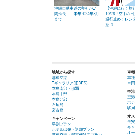
沖縄自動車道の割引が1年
【沖縄に行く旅
間延長――来年2024年3月
10/26「空手の
まで
通行止め！レン
意点
地域から探す
車種
那覇空港
車種
Tギャラリア(旧DFS)
車両
本島南部・那覇
空港
本島中部
空港
本島北部
ホテ
石垣島
駅周
宮古島
オス
キャンペーン
最安
早割プラン
キャ
ホテル出発・返却プラン
オー
那覇空港・深夜便対応プラン