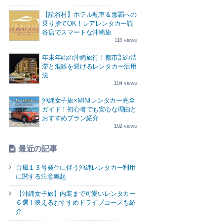
【読谷村】ホテル配車＆那覇への
乗り捨てOK！レアレンタカー読
谷店でスマートな沖縄旅
116 views
年末年始の沖縄旅行！都市部の渋
滞と混雑を避けるレンタカー活用
法
104 views
沖縄女子旅×MINIレンタカー完全
ガイド！初心者でも安心な理由と
おすすめプラン紹介
102 views
最近の記事
台風１３号発生に伴う沖縄レンタカー利用
に関する注意喚起
【沖縄女子旅】内装まで可愛いレンタカー
６選！映えるおすすめドライブコースも紹
介