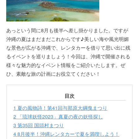
あっという間に8月も後半へ差し掛かりました。ですが
沖縄の夏はまだまだこれからです♪美しい海や風光明媚
な景色が広がる沖縄で、レンタカーを借りて思い出に残
るイベントを巡りましょう！今回は、沖縄で開催される
様々な魅力的なイベント情報をご紹介いたします。ぜ
ひ、素敵な旅の計画にお役立てください！
目次
1
夏の風物詩！第41回与那原大綱曳まつり
2
「琉球妖怪2023」真夏の夜の妖怪探し
3
第35回 国頭村まつり
4
8月後半！沖縄レンタカーで夏を満喫しよう！