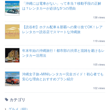
「沖縄には電車がない」って本当？移動手段の正解
は？レンタカーが必須な5つの理由
138 views
【読谷村】ホテル配車＆那覇への乗り捨てOK！レア
レンタカー読谷店でスマートな沖縄旅
119 views
年末年始の沖縄旅行！都市部の渋滞と混雑を避けるレ
ンタカー活用法
105 views
沖縄女子旅×MINIレンタカー完全ガイド！初心者でも
安心な理由とおすすめプラン紹介
102 views
カテゴリ
グルメ（60）