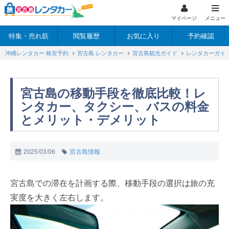
マイページ
メニュー
特集・売れ筋
閲覧履歴
お気に入り
予約確認
沖縄レンタカー 格安予約
宮古島 レンタカー
宮古島観光ガイド
レンタカーガイ
宮古島の移動手段を徹底比較！レ
ンタカー、タクシー、バスの料金
とメリット・デメリット
2025/03/06
宮古島情報
宮古島での滞在を計画する際、移動手段の選択は旅の充
実度を大きく左右します。