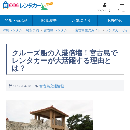
マイページ
メニュー
特集・売れ筋
閲覧履歴
お気に入り
予約確認
沖縄レンタカー 格安予約
宮古島 レンタカー
宮古島観光ガイド
レンタカーガイ
クルーズ船の入港倍増！宮古島で
レンタカーが大活躍する理由と
は？
2025/04/18
宮古島交通情報