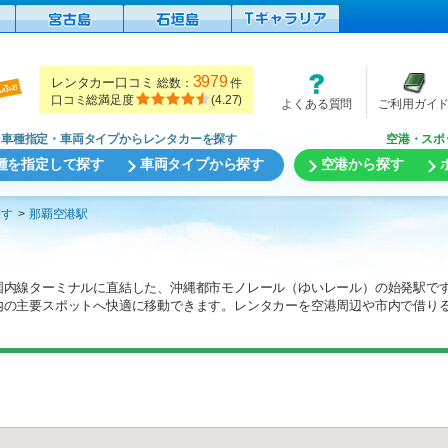
3979
レンタカー口コミ
総数：
件
口コミ総満足度
(
4.27
)
よくある質問
ご利用ガイ
車種指定・車両タイプからレンタカーを探す
空港・スポ
種を指定して探す
車両タイプから探す
空港から探す
探す
那覇空港駅
国内線ターミナルに直結した、沖縄都市モノレール（ゆいレール）の始発駅で
内の主要スポットへ快適に移動できます。レンタカーを空港周辺や市内で借り