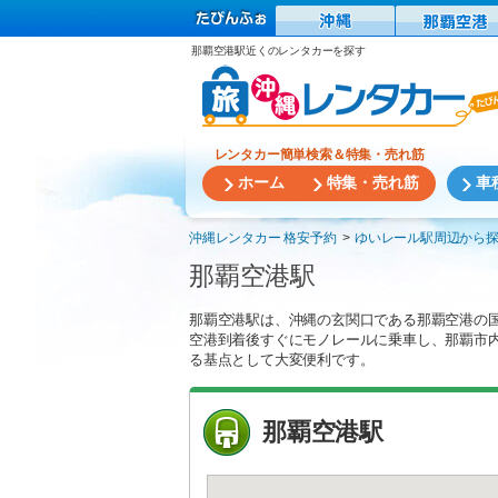
那覇空港駅近くのレンタカーを探す
レンタカー簡単検索＆特集・売れ筋
ホーム
特集・売れ筋
車
沖縄レンタカー 格安予約
ゆいレール駅周辺から
那覇空港駅
那覇空港駅は、沖縄の玄関口である那覇空港の
空港到着後すぐにモノレールに乗車し、那覇市
る基点として大変便利です。
那覇空港駅