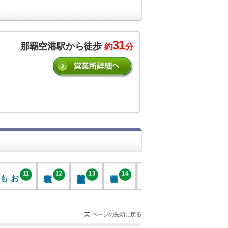
31
那覇空港駅から徒歩
約
分
おもろまち
11
12
13
14
15
16
17
ページの先頭に戻る