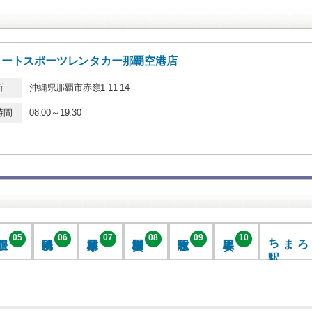
ヒートスポーツレンタカー那覇空港店
所
沖縄県那覇市赤嶺1-11-14
時間
08:00～19:30
駅
05
06
07
08
09
10