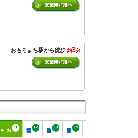
3
おもろまち駅から徒歩
約
分
おもろまち
11
12
13
14
15
16
17