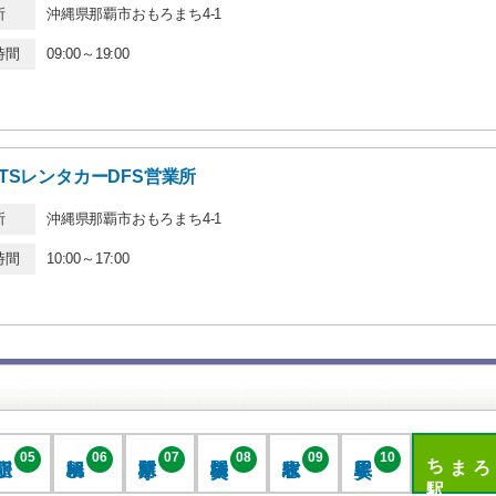
所
沖縄県那覇市おもろまち4-1
時間
09:00～19:00
TSレンタカーDFS営業所
所
沖縄県那覇市おもろまち4-1
時間
10:00～17:00
駅
05
06
07
08
09
10