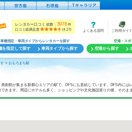
3978
レンタカー口コミ
総数：
件
口コミ総満足度
(
4.27
)
よくある質問
ご利用ガイ
車種指定・車両タイプからレンタカーを探す
空港・スポ
種を指定して探す
車両タイプから探す
空港から探す
探す
おもろまち駅
美術館が集まる新都心エリアの駅で、DFSにも直結しています。DFS内には
発できます。周辺にホテルも多く、ショッピングや文化施設巡りの後、そのま