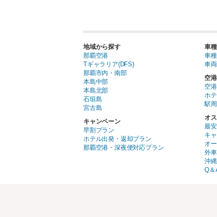
地域から探す
車種
那覇空港
車種
Tギャラリア(DFS)
車両
那覇市内・南部
空港
本島中部
空港
本島北部
ホテ
石垣島
駅周
宮古島
オス
キャンペーン
最安
早割プラン
キャ
ホテル出発・返却プラン
オー
那覇空港・深夜便対応プラン
外車
沖縄
Q＆