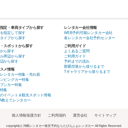
指定・車両タイプから探す
レンタカー会社情報
を指定して探す
WEB予約可能レンタカー会社
タイプから探す
各レンタカー会社予約センター
・スポットから探す
ご利用ガイド
から探す
よくあるご質問
ル周辺から探す
ご利用ガイド
辺から探す
予約までの流れ
那覇空港から借りるまで
スメ情報
Tギャラリアから借りるまで
レンタカー特集・売れ筋
ンピングカー特集
プンカー特集
特集
のイベント＆観光スポット情報
A教えてレンタカー
個人情報保護方針
ご利用規約
運営会社
サイトマップ
copyright(c) 沖縄レンタカー格安予約ならたびんふぉレンタカー All Rights Reserved.