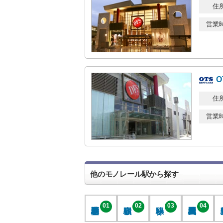
住
営業
O
住
営業
他のモノレール駅から探す
01
02
03
04