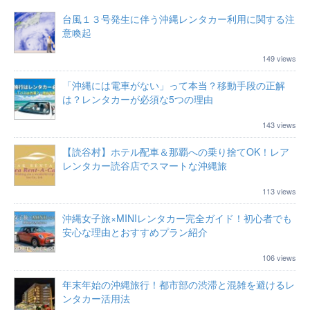
台風１３号発生に伴う沖縄レンタカー利用に関する注
意喚起
149 views
「沖縄には電車がない」って本当？移動手段の正解
は？レンタカーが必須な5つの理由
143 views
【読谷村】ホテル配車＆那覇への乗り捨てOK！レア
レンタカー読谷店でスマートな沖縄旅
113 views
沖縄女子旅×MINIレンタカー完全ガイド！初心者でも
安心な理由とおすすめプラン紹介
106 views
年末年始の沖縄旅行！都市部の渋滞と混雑を避けるレ
ンタカー活用法