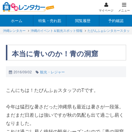
マイページ
メニュー
ホーム
特集・売れ筋
閲覧履歴
予約確認
沖縄レンタカー
沖縄のイベント＆観光スポット情報
たびんふぉレンタカースタッ
本当に青いのか！青の洞窟
2016/09/02
観光・レジャー
こんにちは！たびんふぉスタッフのTです。
今年は猛烈な暑さだった沖縄県も最近は暑さが一段落。
まだまだ日差しは強いですが秋の気配も出て過ごし易く
なりました。
これは過ごし易く絶好の観光シーズンなので「青の洞窟