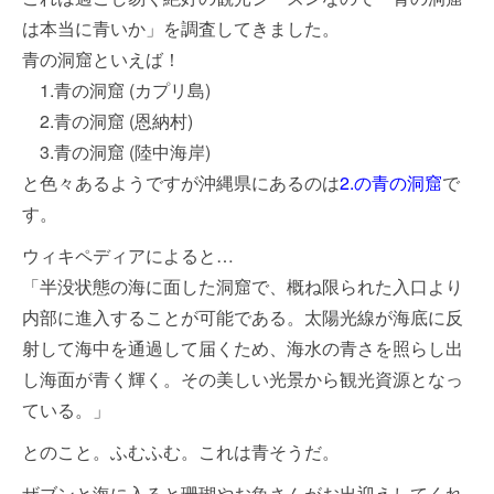
は本当に青いか」を調査してきました。
青の洞窟といえば！
1.青の洞窟 (カプリ島)
2.青の洞窟 (恩納村)
3.青の洞窟 (陸中海岸)
と色々あるようですが沖縄県にあるのは
2.の青の洞窟
で
す。
ウィキペディアによると…
「半没状態の海に面した洞窟で、概ね限られた入口より
内部に進入することが可能である。太陽光線が海底に反
射して海中を通過して届くため、海水の青さを照らし出
し海面が青く輝く。その美しい光景から観光資源となっ
ている。」
とのこと。ふむふむ。これは青そうだ。
ザブンと海に入ると珊瑚やお魚さんがお出迎えしてくれ