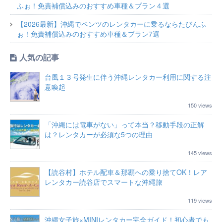
ふぉ！免責補償込みのおすすめ車種＆プラン４選
【2026最新】沖縄でベンツのレンタカーに乗るならたびんふ
ぉ！免責補償込みのおすすめ車種＆プラン7選
人気の記事
台風１３号発生に伴う沖縄レンタカー利用に関する注
意喚起
150 views
「沖縄には電車がない」って本当？移動手段の正解
は？レンタカーが必須な5つの理由
145 views
【読谷村】ホテル配車＆那覇への乗り捨てOK！レア
レンタカー読谷店でスマートな沖縄旅
119 views
沖縄女子旅×MINIレンタカー完全ガイド！初心者でも