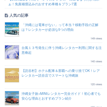
ぉ！免責補償込みのおすすめ車種＆プラン7選
人気の記事
「沖縄には電車がない」って本当？移動手段の正解
は？レンタカーが必須な5つの理由
149 views
台風１３号発生に伴う沖縄レンタカー利用に関する注
意喚起
140 views
【読谷村】ホテル配車＆那覇への乗り捨てOK！レア
レンタカー読谷店でスマートな沖縄旅
120 views
沖縄女子旅×MINIレンタカー完全ガイド！初心者でも
安心な理由とおすすめプラン紹介
106 views