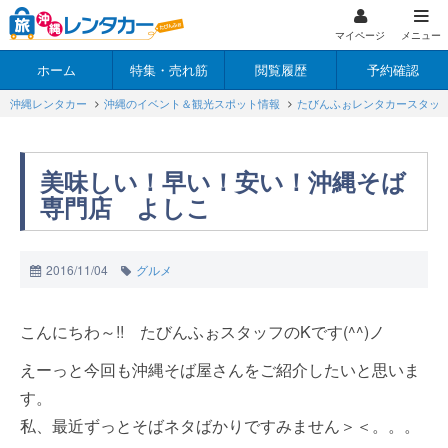
マイページ
メニュー
ホーム
特集・売れ筋
閲覧履歴
予約確認
沖縄レンタカー
沖縄のイベント＆観光スポット情報
たびんふぉレンタカースタッ
美味しい！早い！安い！沖縄そば
専門店 よしこ
2016/11/04
グルメ
こんにちわ～!! たびんふぉスタッフのKです(^^)ノ
えーっと今回も沖縄そば屋さんをご紹介したいと思いま
す。
私、最近ずっとそばネタばかりですみません＞＜。。。