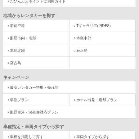
たびんふぉポイントご利用ガイド
地域からレンタカーを探す
那覇空港
Tギャラリア(旧DFS)
那覇市内・南部
本島中部
本島北部
石垣島
宮古島
キャンペーン
最安レンタカー特集・売れ筋
早割プラン
ホテル出発・返却プラン
那覇空港・深夜便対応プラン
車種指定・車両タイプから探す
車種を指定して探す
車両タイプから探す