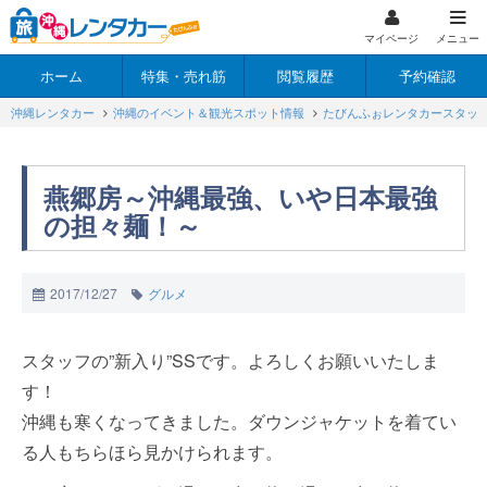
マイページ
メニュー
ホーム
特集・売れ筋
閲覧履歴
予約確認
沖縄レンタカー
沖縄のイベント＆観光スポット情報
たびんふぉレンタカースタッ
燕郷房～沖縄最強、いや日本最強
の担々麺！～
2017/12/27
グルメ
スタッフの”新入り”SSです。よろしくお願いいたしま
す！
沖縄も寒くなってきました。ダウンジャケットを着てい
る人もちらほら見かけられます。