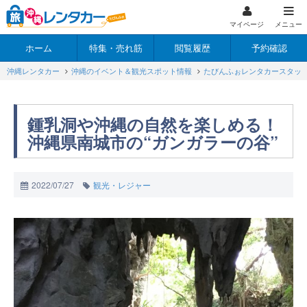
マイページ
メニュー
ホーム
特集・売れ筋
閲覧履歴
予約確認
沖縄レンタカー
沖縄のイベント＆観光スポット情報
たびんふぉレンタカースタッ
鍾乳洞や沖縄の自然を楽しめる！
沖縄県南城市の“ガンガラーの谷”
2022/07/27
観光・レジャー