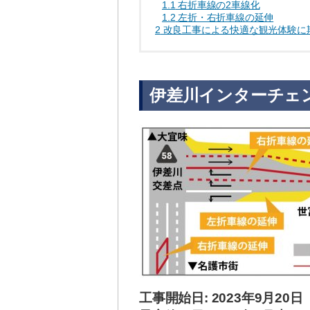
1.1
右折車線の2車線化
1.2
左折・右折車線の延伸
2
改良工事による快適な観光体験に
伊差川インターチェ
工事開始日: 2023年9月20