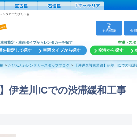
縄レンタカーたびんふぉ
予約確認
会
車種指定・車両タイプからレンタカーを探す
空港・スポ
種を指定して探す
車両タイプから探す
空港から探す
報
たびんふぉレンタカースタッフブログ
【沖縄名護東道路】伊差川ICでの渋滞
】伊差川ICでの渋滞緩和工事