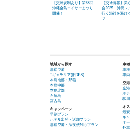
【交通規制あり】第68回
【交通情報】美
沖縄全島エイサーまつり
会2025！沖縄
開催！
行く混雑を避け
ツ
地域から探す
車種
那覇空港
車種
Tギャラリア(旧DFS)
車両
本島南部・那覇
空港
本島中部
空港
本島北部
ホテ
石垣島
駅周
宮古島
オス
キャンペーン
最安
早割プラン
キャ
ホテル出発・返却プラン
オー
那覇空港・深夜便対応プラン
外車