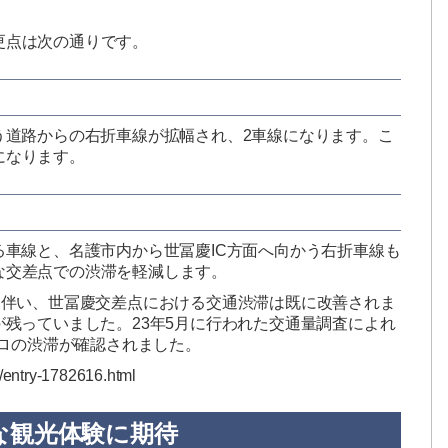
更点は次の通りです。
う道路からの右折車線が拡幅され、2車線になります。こ
になります。
る車線と、名護市内から世冨慶IC方面へ向かう右折車線も
な交差点での渋滞を軽減します。
に伴い、世冨慶交差点における交通渋滞は既に改善されま
が残っていました。23年5月に行われた交通量調査によれ
キロの渋滞が確認されました。
entry-1782616.html
な観光体験に期待