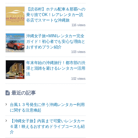
【読谷村】ホテル配車＆那覇への
乗り捨てOK！レアレンタカー読
谷店でスマートな沖縄旅
116 views
沖縄女子旅×MINIレンタカー完全
ガイド！初心者でも安心な理由と
おすすめプラン紹介
103 views
年末年始の沖縄旅行！都市部の渋
滞と混雑を避けるレンタカー活用
法
102 views
最近の記事
台風１３号発生に伴う沖縄レンタカー利用
に関する注意喚起
【沖縄女子旅】内装まで可愛いレンタカー
６選！映えるおすすめドライブコースも紹
介