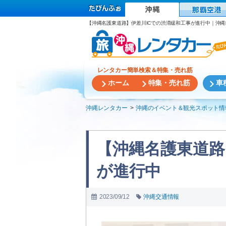
【沖縄名護東道路】伊差川ICでの渋滞緩和工事が進行中｜沖
レンタカー簡単検索＆特集・売れ筋
ホーム
特集・売れ筋
車
沖縄レンタカー
沖縄のイベント＆観光スポット情
【沖縄名護東道路
が進行中
2023/09/12
沖縄交通情報