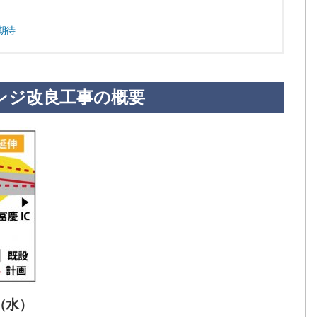
期待
ンジ改良工事の概要
日（水）