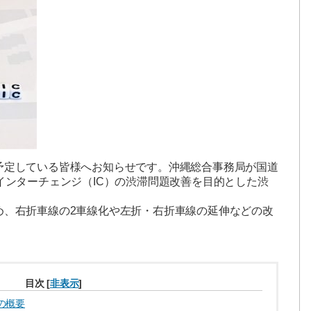
予定している皆様へお知らせです。沖縄総合事務局が国道
インターチェンジ（IC）の渋滞問題改善を目的とした渋
め、右折車線の2車線化や左折・右折車線の延伸などの改
目次
[
非表示
]
の概要