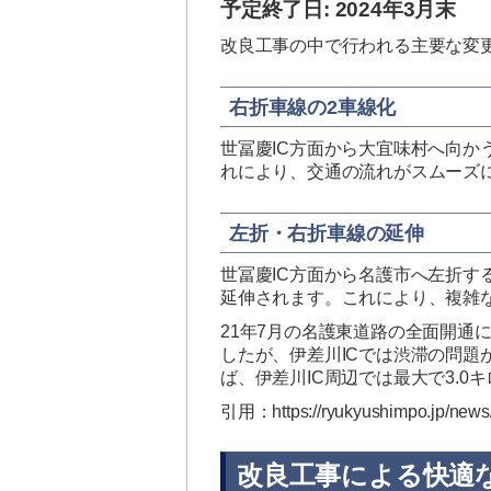
予定終了日: 2024年3月末
改良工事の中で行われる主要な変
右折車線の2車線化
世冨慶IC方面から大宜味村へ向か
れにより、交通の流れがスムーズ
左折・右折車線の延伸
世冨慶IC方面から名護市へ左折す
延伸されます。これにより、複雑
21年7月の名護東道路の全面開通
したが、伊差川ICでは渋滞の問題
ば、伊差川IC周辺では最大で3.0
引用：https://ryukyushimpo.jp/news/
改良工事による快適