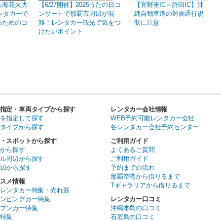
ら海花火大
【6/27開催】2025うたの日コ
【宜野座IC～許田IC】沖
レンタカーで
ンサートで那覇市周辺が混
縄自動車道の対面通行規
るためのコ
雑！レンタカー観光で気をつ
制に注意
けたいポイント
指定・車両タイプから探す
レンタカー会社情報
を指定して探す
WEB予約可能レンタカー会社
タイプから探す
各レンタカー会社予約センター
・スポットから探す
ご利用ガイド
から探す
よくあるご質問
ル周辺から探す
ご利用ガイド
辺から探す
予約までの流れ
那覇空港から借りるまで
スメ情報
Tギャラリアから借りるまで
レンタカー特集・売れ筋
ンピングカー特集
レンタカー口コミ
プンカー特集
沖縄本島の口コミ
特集
石垣島の口コミ