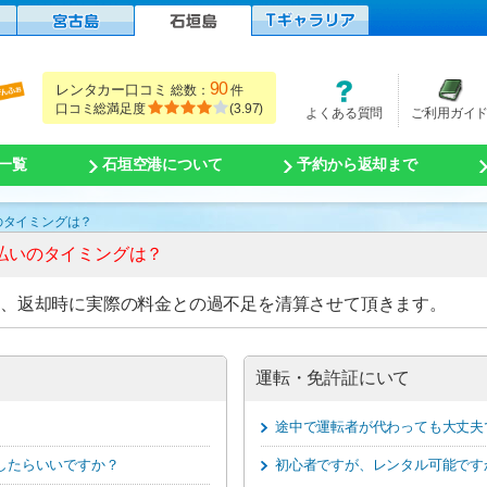
90
レンタカー口コミ
総数：
件
口コミ総満足度
(
3.97
)
よくある質問
ご利用ガイ
一覧
石垣空港について
予約から返却まで
のタイミングは？
払いのタイミングは？
け、返却時に実際の料金との過不足を清算させて頂きます。
運転・免許証にいて
途中で運転者が代わっても大丈夫
したらいいですか？
初心者ですが、レンタル可能です