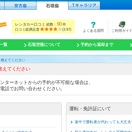
90
レンタカー口コミ
総数：
件
口コミ総満足度
(
3.97
)
よくある質問
ご利用ガイ
一覧
石垣空港について
予約から返却まで
を教えてください
教えてください
ンターネットからの予約が不可能な場合は、
お電話でお問い合わせください。
運転・免許証にいて
途中で運転者が代わっても大丈夫